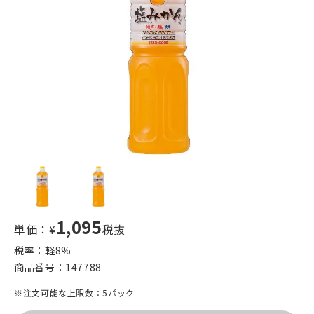
1,095
単価：¥
税抜
税率：軽
8
%
商品番号：
147788
※注文可能な上限数：5パック