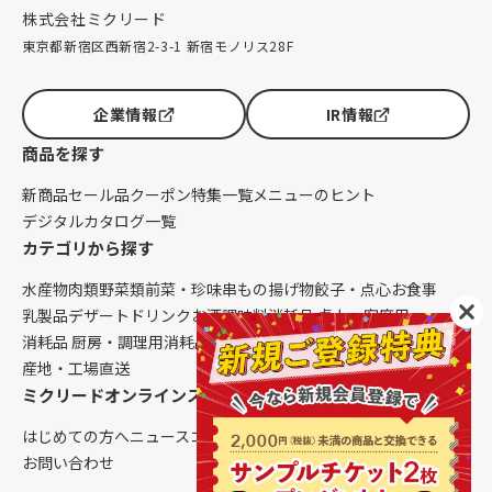
株式会社ミクリード
東京都新宿区西新宿2-3-1 新宿モノリス28F
企業情報
IR情報
商品を探す
新商品
セール品
クーポン
特集一覧
メニューのヒント
デジタルカタログ一覧
カテゴリから探す
水産物
肉類
野菜類
前菜・珍味
串もの
揚げ物
餃子・点心
お食事
乳製品
デザート
ドリンク
お酒
調味料
消耗品 卓上・客席用
消耗品 厨房・調理用
消耗品 クレンリネス
生鮮品（配送便限定）
産地・工場直送
ミクリードオンラインストアについて
はじめての方へ
ニュース
コラム
ご利用ガイド
会社概要
お問い合わせ