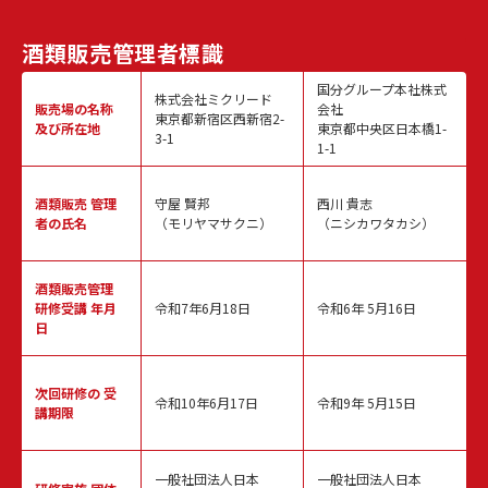
酒類販売
管理者標識
国分グループ本社株式
株式会社ミクリード
販売場の名称
会社
東京都新宿区西新宿2-
及び所在地
東京都中央区日本橋1-
3-1
1-1
酒類販売
管理
守屋 賢邦
西川 貴志
者の氏名
（モリヤマサクニ）
（ニシカワタカシ）
酒類販売管理
研修受講 年月
令和7年6月18日
令和6年 5月16日
日
次回研修の
受
令和10年6月17日
令和9年 5月15日
講期限
一般社団法人日本
一般社団法人日本