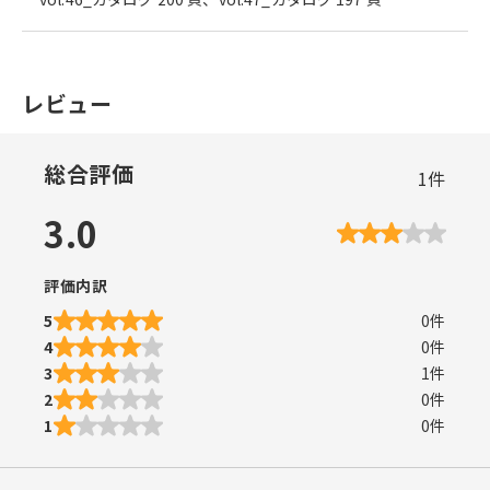
レビュー
総合評価
1
件
3.0
評価内訳
5
0
件
4
0
件
3
1
件
2
0
件
1
0
件