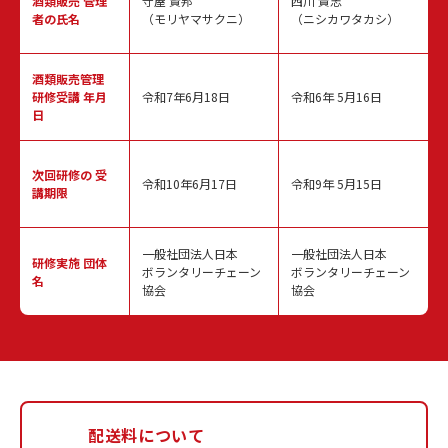
酒類販売
管理
守屋 賢邦
西川 貴志
者の氏名
（モリヤマサクニ）
（ニシカワタカシ）
酒類販売管理
研修受講 年月
令和7年6月18日
令和6年 5月16日
日
次回研修の
受
令和10年6月17日
令和9年 5月15日
講期限
一般社団法人日本
一般社団法人日本
研修実施
団体
ボランタリーチェーン
ボランタリーチェーン
名
協会
協会
配送料について