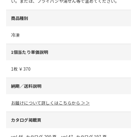
い。または、フライパンや湯せん等で温めてください。
商品種別
冷凍
1個当たり単価説明
1枚 ￥370
納期／送料説明
お届けについて詳しくはこちらから ＞＞
カタログ掲載頁
vol.46_カタログ 200 頁、vol.47_カタログ 197 頁