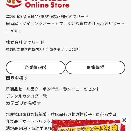
業務用の冷凍食品·食材·飲料通販 ミクリード
居酒屋・ダイニングバー・カフェなど飲食店の仕入れをサポート
します。
株式会社ミクリード
東京都新宿区西新宿2-3-1 新宿モノリス28F
企業情報
IR情報
商品を探す
新商品
セール品
クーポン
特集一覧
メニューのヒント
デジタルカタログ一覧
カテゴリから探す
水産物
肉類
野菜類
前菜・珍味
串もの
揚げ物
餃子・点心
お食事
乳製品
デザート
ドリンク
お酒
調味料
消耗品 卓上・客席用
消耗品 厨房・調理用
消耗品 クレンリネス
生鮮品（配送便限定）