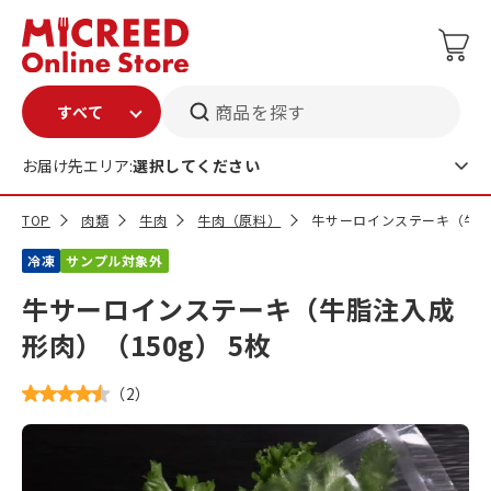
商品を探す
お届け先エリア:
選択してください
TOP
肉類
牛肉
牛肉（原料）
牛サーロインステーキ（牛脂注
冷凍
サンプル対象外
牛サーロインステーキ（牛脂注入成
形肉）（150g） 5枚
（
2
）