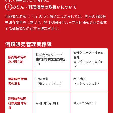
対して販売はいたしません。
みりん・料理酒等の取扱いについて
掲載商品名頭に「L」のつく商品につきましては、弊社の酒類販
売媒介業免許に基づき、弊社が国分グループ本社株式会社の販売
する酒類商品の注文を取次ぎます。
酒類販売
管理者標識
国分グループ本社株式
株式会社ミクリード
販売場の名称
会社
東京都新宿区西新宿2-
及び所在地
東京都中央区日本橋1-
3-1
1-1
酒類販売
管理
守屋 賢邦
西川 貴志
者の氏名
（モリヤマサクニ）
（ニシカワタカシ）
酒類販売管理
研修受講 年月
令和7年6月18日
令和6年 5月16日
日