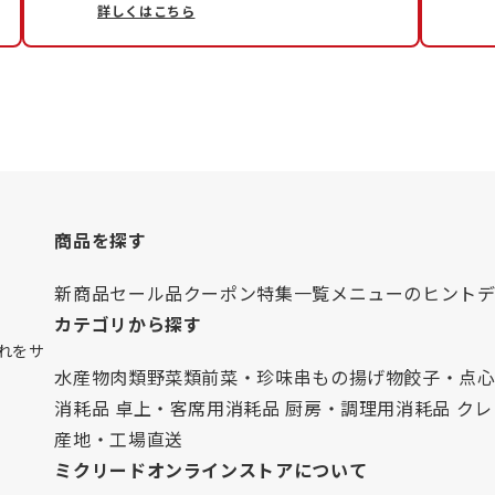
詳しくはこちら
商品を探す
新商品
セール品
クーポン
特集一覧
メニューのヒント
カテゴリから探す
れをサ
水産物
肉類
野菜類
前菜・珍味
串もの
揚げ物
餃子・点
消耗品 卓上・客席用
消耗品 厨房・調理用
消耗品 ク
産地・工場直送
ミクリードオンラインストアについて