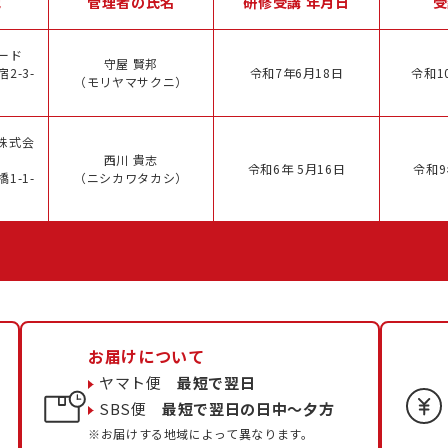
地
管理者の氏名
研修受講 年月日
受
ード
守屋 賢邦
2-3-
令和7年6月18日
令和1
（モリヤマサクニ）
株式会
西川 貴志
令和6年 5月16日
令和9
1-1-
（ニシカワタカシ）
お届けについて
ヤマト便
最短で翌日
SBS便
最短で翌日の日中〜夕方
※お届けする地域によって異なります。