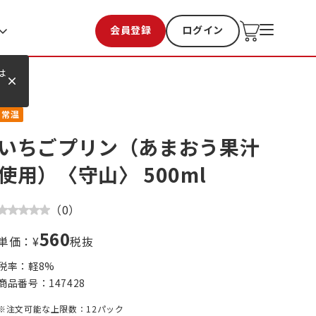
会員登録
ログイン
お気に入り
過去購入
は
常温
いちごプリン（あまおう果汁
使用）〈守山〉 500ml
（
0
）
560
単価：¥
税抜
税率：軽
8
%
商品番号：
147428
※注文可能な上限数：12パック