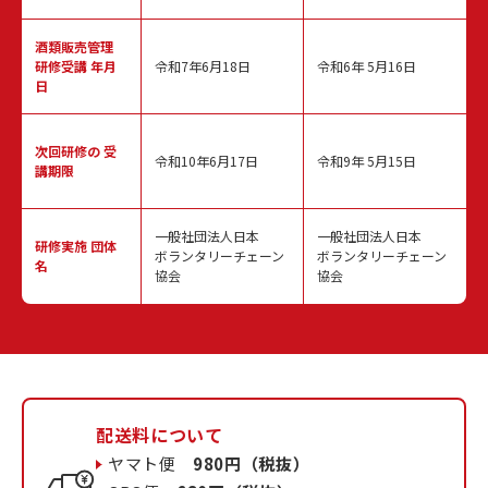
酒類販売管理
研修受講 年月
令和7年6月18日
令和6年 5月16日
日
次回研修の
受
令和10年6月17日
令和9年 5月15日
講期限
一般社団法人日本
一般社団法人日本
研修実施
団体
ボランタリーチェーン
ボランタリーチェーン
名
協会
協会
配送料について
ヤマト便
980円（税抜）