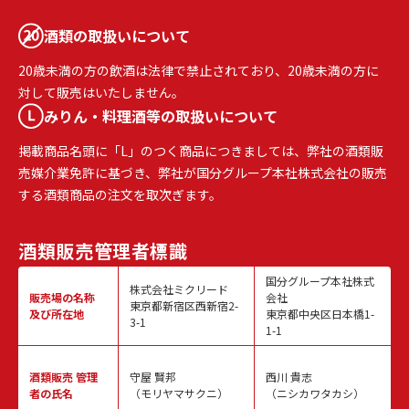
酒類の取扱いについて
20歳未満の方の飲酒は法律で禁止されており、20歳未満の方に
対して販売はいたしません。
みりん・料理酒等の取扱いについて
掲載商品名頭に「L」のつく商品につきましては、弊社の酒類販
売媒介業免許に基づき、弊社が国分グループ本社株式会社の販売
する酒類商品の注文を取次ぎます。
酒類販売
管理者標識
国分グループ本社株式
株式会社ミクリード
販売場の名称
会社
東京都新宿区西新宿2-
及び所在地
東京都中央区日本橋1-
3-1
1-1
酒類販売
管理
守屋 賢邦
西川 貴志
者の氏名
（モリヤマサクニ）
（ニシカワタカシ）