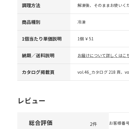
調理方法
解凍後、そのままお使いくだ
商品種別
冷凍
1個当たり単価説明
1個 ￥51
納期／送料説明
お届けについて詳しくはこち
カタログ掲載頁
vol.46_カタログ 218 頁、v
レビュー
総合評価
お客様番
2
件