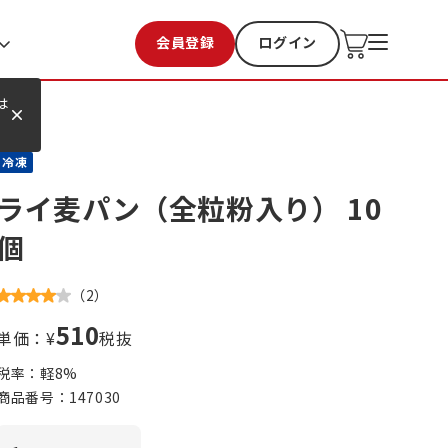
会員登録
ログイン
お気に入り
過去購入
は
冷凍
ライ麦パン（全粒粉入り） 10
個
（
2
）
510
単価：¥
税抜
税率：軽
8
%
商品番号：
147030