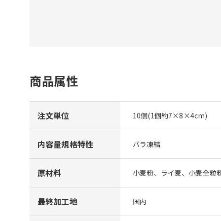
商品属性
注文単位
10個(1個約7×8×4cm)
内容量規格特性
バラ凍結
原材料
小麦粉、ライ麦、小麦全粒
最終加工地
国内