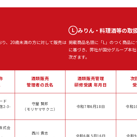
みりん・料理酒等の取
おり、20歳未満の方に対して販売は
掲載商品名頭に「L」のつく商品に
に基づき、弊社が国分グループ本社
次ぎます。
称
酒類販売
酒類販売管理
次
地
管理者の氏名
研修受講 年月日
受
ード
守屋 賢邦
2-3-
令和7年6月18日
令和1
（モリヤマサクニ）
株式会
西川 貴志
令和6年 5月16日
令和9