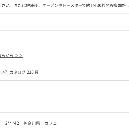
さい。または解凍後、オーブンやトースターで約1分30秒間程度加熱
らから ＞＞
ol.47_カタログ 216 頁
号：
2***42
神奈川県
カフェ