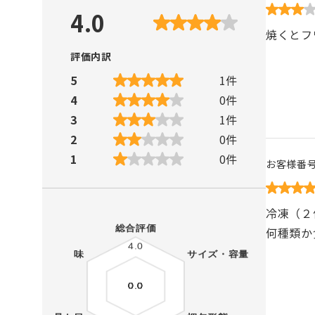
4.0
焼くとフ
評価内訳
5
1
件
4
0
件
3
1
件
2
0
件
1
0
件
お客様番
冷凍（２
何種類か