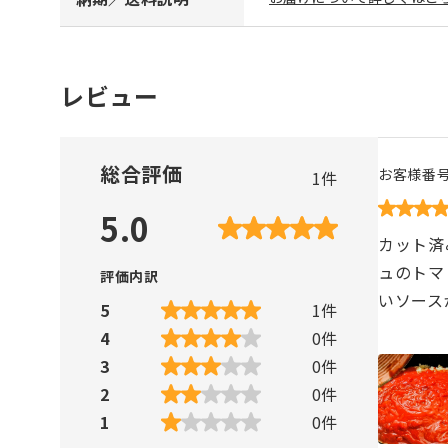
レビュー
総合評価
お客様番
1
件
5.0
カット済
ュのトマ
評価内訳
いソースが出
5
1
件
4
0
件
3
0
件
2
0
件
1
0
件