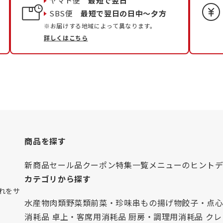
ヤマト便
最短で翌日
SBS便
最短で翌日の日中〜夕方
※お届けする地域によって異なります。
詳しくはこちら
商品を探す
新商品
セール品
クーポン
特集一覧
メニューのヒント
カテゴリから探す
れをサ
水産物
肉類
野菜類
前菜・珍味
串もの
揚げ物
餃子・点
消耗品 卓上・客席用
消耗品 厨房・調理用
消耗品 ク