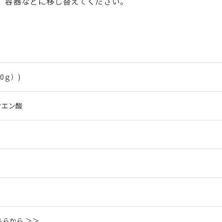
、容器などに移し替えてください。
0ｇ）)
クエン酸
らから ＞＞