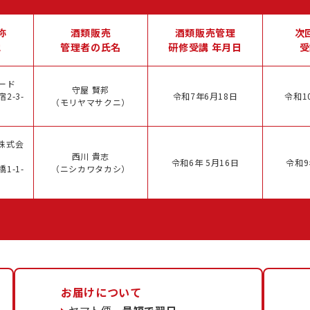
称
酒類販売
酒類販売管理
次
地
管理者の氏名
研修受講 年月日
受
ード
守屋 賢邦
2-3-
令和7年6月18日
令和1
（モリヤマサクニ）
株式会
西川 貴志
令和6年 5月16日
令和9
1-1-
（ニシカワタカシ）
お届けについて