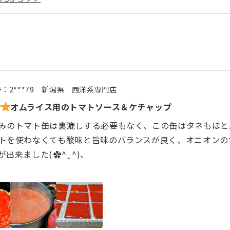
号：
2***79
新潟県
西洋系専門店
オムライス用のトマトソース＆ケチャップ
みのトマト缶は裏漉しする必要もなく、この缶はタネもほと
トを使わなくても酸味と旨味のバランスが良く、オニオンの
来ました(⁠✿⁠^⁠‿⁠^⁠)、