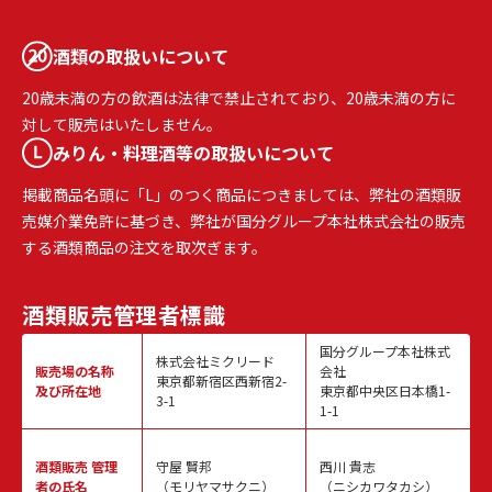
酒類の取扱いについて
20歳未満の方の飲酒は法律で禁止されており、20歳未満の方に
対して販売はいたしません。
みりん・料理酒等の取扱いについて
掲載商品名頭に「L」のつく商品につきましては、弊社の酒類販
売媒介業免許に基づき、弊社が国分グループ本社株式会社の販売
する酒類商品の注文を取次ぎます。
酒類販売
管理者標識
国分グループ本社株式
株式会社ミクリード
販売場の名称
会社
東京都新宿区西新宿2-
及び所在地
東京都中央区日本橋1-
3-1
1-1
酒類販売
管理
守屋 賢邦
西川 貴志
者の氏名
（モリヤマサクニ）
（ニシカワタカシ）