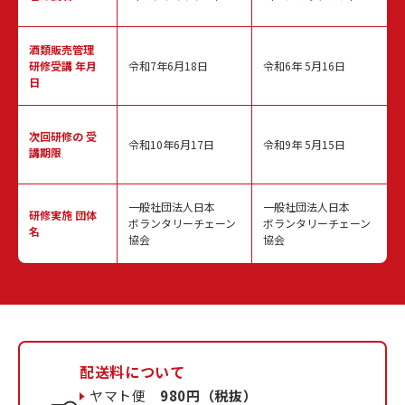
酒類販売管理
研修受講 年月
令和7年6月18日
令和6年 5月16日
日
次回研修の
受
令和10年6月17日
令和9年 5月15日
講期限
一般社団法人日本
一般社団法人日本
研修実施
団体
ボランタリーチェーン
ボランタリーチェーン
名
協会
協会
配送料について
ヤマト便
980円（税抜）