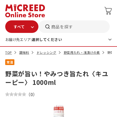
商品を探す
お届け先エリア:
選択してください
TOP
調味料
ドレッシング
野菜用たれ・浅漬けの素
野菜が
常温
野菜が旨い！やみつき旨たれ〈キユ
ーピー〉 1000ml
（
0
）