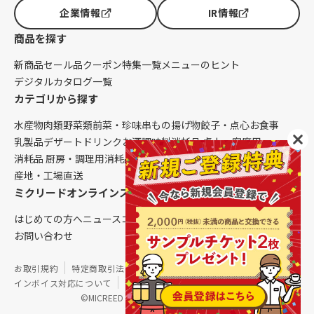
企業情報
IR情報
商品を探す
新商品
セール品
クーポン
特集一覧
メニューのヒント
デジタルカタログ一覧
カテゴリから探す
水産物
肉類
野菜類
前菜・珍味
串もの
揚げ物
餃子・点心
お食事
乳製品
デザート
ドリンク
お酒
調味料
消耗品 卓上・客席用
消耗品 厨房・調理用
消耗品 クレンリネス
生鮮品（配送便限定）
産地・工場直送
ミクリードオンラインストアについて
はじめての方へ
ニュース
コラム
ご利用ガイド
会社概要
お問い合わせ
お取引規約
特定商取引法に基づく表記
個人情報保護方針
インボイス対応について
サイトマップ
©MICREED CO.,LTD. All Rights Reserved.