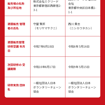
株式会社ミクリード
販売場の名称
会社
東京都新宿区西新宿2-
及び所在地
東京都中央区日本橋1-
3-1
1-1
酒類販売
管理
守屋 賢邦
西川 貴志
者の氏名
（モリヤマサクニ）
（ニシカワタカシ）
酒類販売管理
研修受講 年月
令和7年6月18日
令和6年 5月16日
日
次回研修の
受
令和10年6月17日
令和9年 5月15日
講期限
一般社団法人日本
一般社団法人日本
研修実施
団体
ボランタリーチェーン
ボランタリーチェーン
名
協会
協会