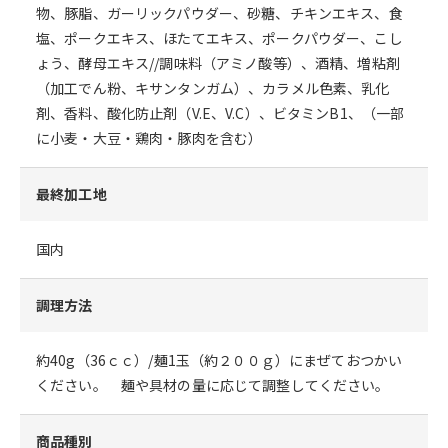
物、豚脂、ガーリックパウダー、砂糖、チキンエキス、食
塩、ポークエキス、ほたてエキス、ポークパウダー、こし
ょう、酵母エキス//調味料（アミノ酸等）、酒精、増粘剤
（加工でん粉、キサンタンガム）、カラメル色素、乳化
剤、香料、酸化防止剤（V.E、V.C）、ビタミンB1、（一部
に小麦・大豆・鶏肉・豚肉を含む）
最終加工地
国内
調理方法
約40g（36ｃｃ）/麺1玉（約２００ｇ）にまぜておつかい
ください。 麺や具材の量に応じて調整してください。
商品種別