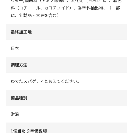
ウダー/調味料（アミノ酸等）、乳化剤（ｷｻﾝﾀﾝｶﾞﾑ）、着色
料（コチニール、カロチノイド）、香辛料抽出物、（一部
に、乳製品・大豆を含む）
最終加工地
日本
調理方法
ゆでたスパゲティとあえてください。
商品種別
常温
1個当たり単価説明