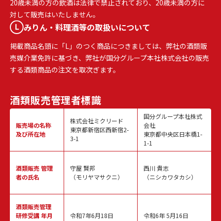
20歳未満の方の飲酒は法律で禁止されており、20歳未満の方に
対して販売はいたしません。
みりん・料理酒等の取扱いについて
掲載商品名頭に「L」のつく商品につきましては、弊社の酒類販
売媒介業免許に基づき、弊社が国分グループ本社株式会社の販売
する酒類商品の注文を取次ぎます。
酒類販売
管理者標識
国分グループ本社株式
株式会社ミクリード
販売場の名称
会社
東京都新宿区西新宿2-
及び所在地
東京都中央区日本橋1-
3-1
1-1
酒類販売
管理
守屋 賢邦
西川 貴志
者の氏名
（モリヤマサクニ）
（ニシカワタカシ）
酒類販売管理
研修受講 年月
令和7年6月18日
令和6年 5月16日