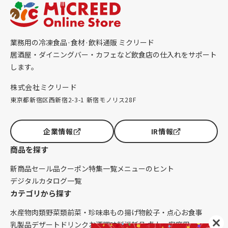
業務用の冷凍食品·食材·飲料通販 ミクリード
居酒屋・ダイニングバー・カフェなど飲食店の仕入れをサポート
します。
株式会社ミクリード
東京都新宿区西新宿2-3-1 新宿モノリス28F
企業情報
IR情報
商品を探す
新商品
セール品
クーポン
特集一覧
メニューのヒント
デジタルカタログ一覧
カテゴリから探す
水産物
肉類
野菜類
前菜・珍味
串もの
揚げ物
餃子・点心
お食事
乳製品
デザート
ドリンク
お酒
調味料
消耗品 卓上・客席用