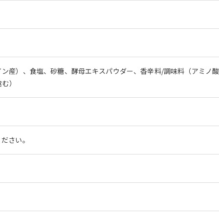
イン産）、食塩、砂糖、酵母エキスパウダー、香辛料/調味料（アミノ
含む）
ください。