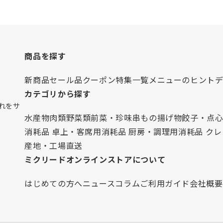
商品を探す
新商品
セール品
クーポン
特集一覧
メニューのヒント
カテゴリから探す
れをサ
水産物
肉類
野菜類
前菜・珍味
串もの
揚げ物
餃子・点
消耗品 卓上・客席用
消耗品 厨房・調理用
消耗品 ク
産地・工場直送
ミクリードオンラインストアについて
はじめての方へ
ニュース
コラム
ご利用ガイド
会社概要