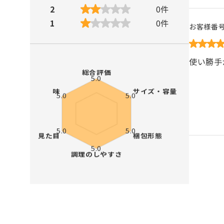
2
0
件
1
0
件
お客様番
使い勝手