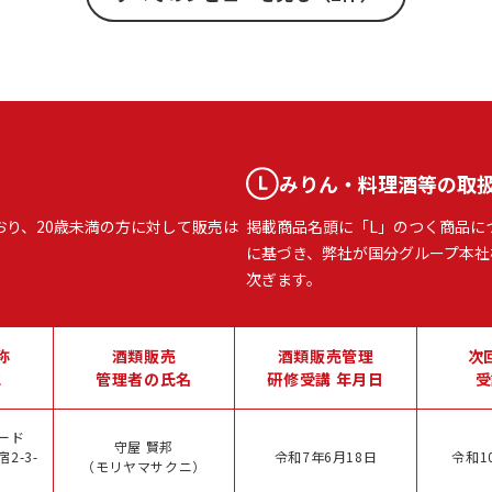
みりん・料理酒等の取
おり、20歳未満の方に対して販売は
掲載商品名頭に「L」のつく商品に
に基づき、弊社が国分グループ本社
次ぎます。
称
酒類販売
酒類販売管理
次
地
管理者の氏名
研修受講 年月日
受
ード
守屋 賢邦
2-3-
令和7年6月18日
令和1
（モリヤマサクニ）