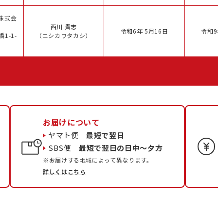
株式会
西川 貴志
令和6年 5月16日
令和9
1-1-
（ニシカワタカシ）
お届けについて
ヤマト便
最短で翌日
SBS便
最短で翌日の日中〜夕方
※お届けする地域によって異なります。
詳しくはこちら