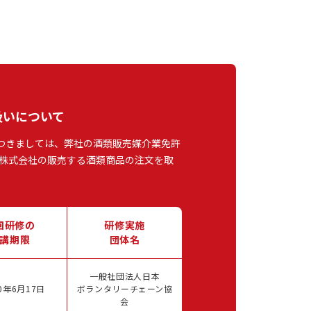
扱いについて
つきましては、弊社の酒類販売媒介業免許
株式会社の販売する酒類商品の注文を取
回研修の
研修実施
講期限
団体名
一般社団法人日本
0年6月17日
ボランタリーチェーン協
会