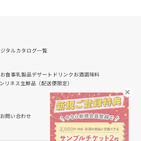
デジタルカタログ一覧
心
お食事
乳製品
デザート
ドリンク
お酒
調味料
レンリネス
生鮮品（配送便限定）
お問い合わせ