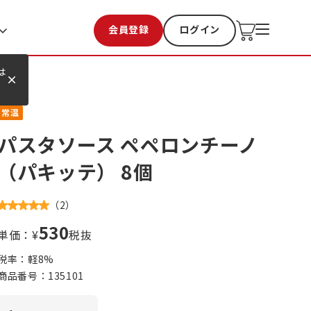
会員登録
ログイン
お気に入り
過去購入
は
常温
パスタソース ペペロンチーノ
（パキッテ） 8個
（
2
）
530
単価：¥
税抜
税率：軽
8
%
商品番号：
135101