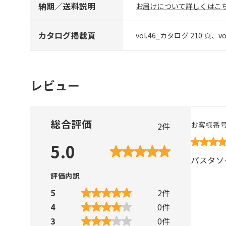
納期／送料説明
お届けについて詳しくはこち
カタログ掲載頁
vol.46_カタログ 210 頁、v
レビュー
総合評価
お客様番
2
件
5.0
パスタソ
評価内訳
5
2
件
4
0
件
3
0
件