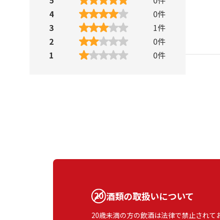
4
0
件
3
1
件
2
0
件
1
0
件
酒類の取扱いについて
20歳未満の方の飲酒は法律で禁止されて