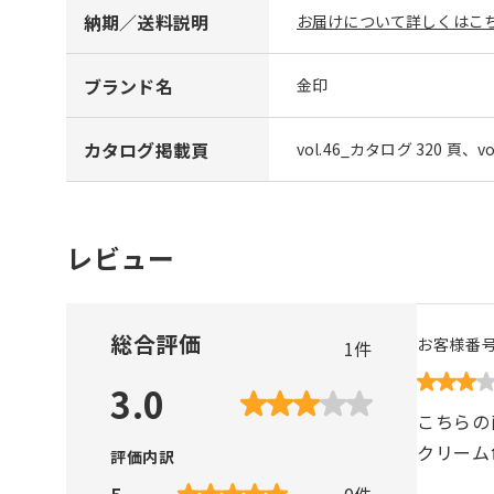
納期／送料説明
お届けについて詳しくはこち
ブランド名
金印
カタログ掲載頁
vol.46_カタログ 320 頁、v
レビュー
総合評価
お客様番
1
件
3.0
こちらの
クリーム
評価内訳
5
0
件