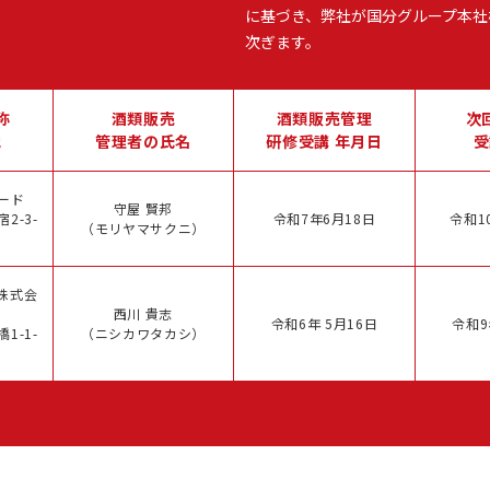
に基づき、弊社が国分グループ本社
次ぎます。
称
酒類販売
酒類販売管理
次
地
管理者の氏名
研修受講 年月日
受
ード
守屋 賢邦
2-3-
令和7年6月18日
令和1
（モリヤマサクニ）
株式会
西川 貴志
令和6年 5月16日
令和9
1-1-
（ニシカワタカシ）