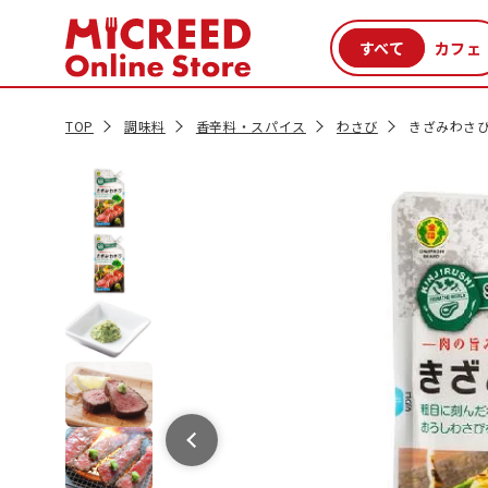
カテゴリから探す
新商品
セール品
クーポン
特集一覧
TOP
調味料
香辛料・スパイス
わさび
きざみわさび