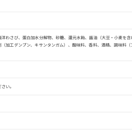
西洋わさび、蛋白加水分解物、砂糖、還元水飴、醤油（大豆・小麦を含
剤（加工デンプン、キサンタンガム）、酸味料、香料、酒精、調味料（
ださい。