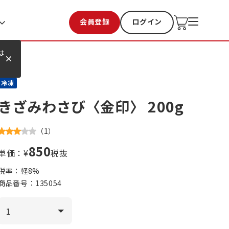
会員登録
ログイン
お気に入り
過去購入
は
冷凍
きざみわさび〈金印〉 200g
（
1
）
850
単価：¥
税抜
税率：軽
8
%
商品番号：
135054