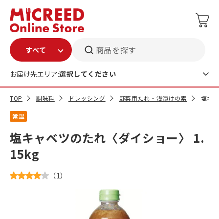
商品を探す
お届け先エリア:
選択してください
TOP
調味料
ドレッシング
野菜用たれ・浅漬けの素
塩キャ
常温
塩キャベツのたれ〈ダイショー〉 1.
15kg
（
1
）