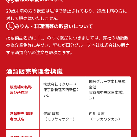
20歳未満の方の飲酒は法律で禁止されており、20歳未満の方に
対して販売はいたしません。
みりん・料理酒等の取扱いについて
掲載商品名頭に「L」のつく商品につきましては、弊社の酒類販
売媒介業免許に基づき、弊社が国分グループ本社株式会社の販売
する酒類商品の注文を取次ぎます。
酒類販売
管理者標識
国分グループ本社株式
株式会社ミクリード
販売場の名称
会社
東京都新宿区西新宿2-
及び所在地
東京都中央区日本橋1-
3-1
1-1
酒類販売
管理
守屋 賢邦
西川 貴志
者の氏名
（モリヤマサクニ）
（ニシカワタカシ）