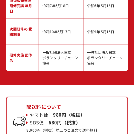
酒類販売管理
研修受講 年月
令和7年6月18日
令和6年 5月16日
日
次回研修の
受
令和10年6月17日
令和9年 5月15日
講期限
一般社団法人日本
一般社団法人日本
研修実施
団体
ボランタリーチェーン
ボランタリーチェーン
名
協会
協会
配送料について
ヤマト便
980円（税抜）
SBS便
680円（税抜）
8,000円（税抜）以上のご注文で送料無料