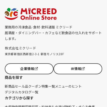
業務用の冷凍食品·食材·飲料通販 ミクリード
居酒屋・ダイニングバー・カフェなど飲食店の仕入れをサポート
します。
株式会社ミクリード
東京都新宿区西新宿2-3-1 新宿モノリス28F
企業情報
IR情報
商品を探す
新商品
セール品
クーポン
特集一覧
メニューのヒント
デジタルカタログ一覧
カテゴリから探す
水産物
肉類
野菜類
前菜・珍味
串もの
揚げ物
餃子・点心
お食事