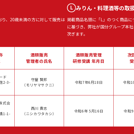
みりん・料理酒等の取
おり、20歳未満の方に対して販売は
掲載商品名頭に「L」のつく商品に
に基づき、弊社が国分グループ本社
次ぎます。
称
酒類販売
酒類販売管理
次
地
管理者の氏名
研修受講 年月日
受
ード
守屋 賢邦
2-3-
令和7年6月18日
令和1
（モリヤマサクニ）
株式会
西川 貴志
令和6年 5月16日
令和9
1-1-
（ニシカワタカシ）