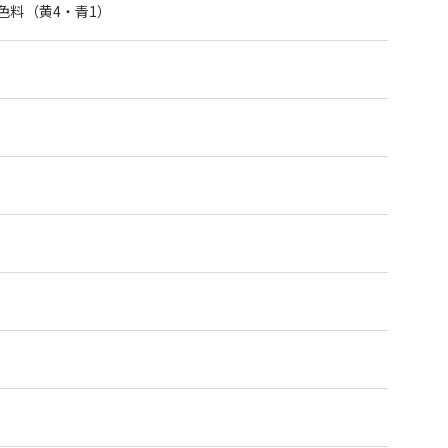
色料（黄4・青1）