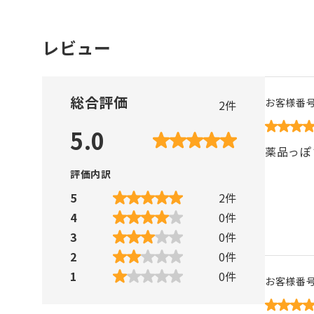
レビュー
総合評価
お客様番
2
件
5.0
薬品っぽ
評価内訳
5
2
件
4
0
件
3
0
件
2
0
件
1
0
件
お客様番