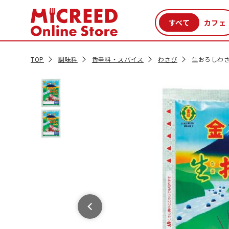
カテゴリから探す
新商品
セール品
クーポン
特集一覧
TOP
調味料
香辛料・スパイス
わさび
生おろしわさ