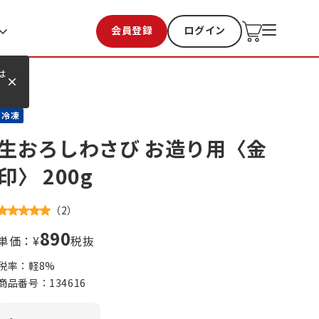
会員登録
ログイン
お気に入り
過去購入
は
冷凍
生おろしわさび お造り用〈金
印〉 200g
（
2
）
890
単価：¥
税抜
税率：軽
8
%
商品番号：
134616