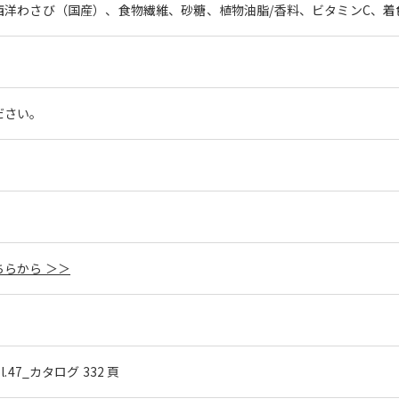
洋わさび（国産）、食物繊維、砂糖、植物油脂/香料、ビタミンC、着
ださい。
らから ＞＞
ol.47_カタログ 332 頁