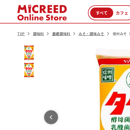
カテゴリから探す
新商品
セール品
クーポン
特集一覧
TOP
調味料
基礎調味料
みそ・調味みそ
信州みそ（