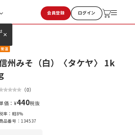
会員登録
ログイン
お気に入り
過去購入
は
常温
信州みそ（白）〈タケヤ〉 1k
g
（
0
）
440
単価：¥
税抜
税率：軽
8
%
商品番号：
134537