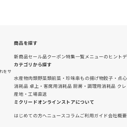
商品を探す
新商品
セール品
クーポン
特集一覧
メニューのヒント
カテゴリから探す
れをサ
水産物
肉類
野菜類
前菜・珍味
串もの
揚げ物
餃子・点
消耗品 卓上・客席用
消耗品 厨房・調理用
消耗品 ク
産地・工場直送
ミクリードオンラインストアについて
はじめての方へ
ニュース
コラム
ご利用ガイド
会社概要