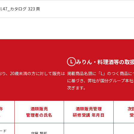
ol.47_カタログ 323 頁
みりん・料理酒等の取
おり、20歳未満の方に対して販売は
掲載商品名頭に「L」のつく商品に
に基づき、弊社が国分グループ本社
次ぎます。
称
酒類販売
酒類販売管理
次
地
管理者の氏名
研修受講 年月日
受
ード
守屋 賢邦