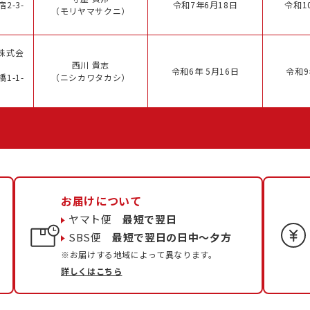
2-3-
令和7年6月18日
令和1
（モリヤマサクニ）
株式会
西川 貴志
令和6年 5月16日
令和9
1-1-
（ニシカワタカシ）
お届けについて
ヤマト便
最短で翌日
SBS便
最短で翌日の日中〜夕方
※お届けする地域によって異なります。
詳しくはこちら