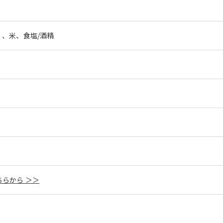
、米、食塩/酒精
らから ＞＞