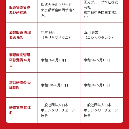
国分グループ本社株式
株式会社ミクリード
販売場の名称
会社
東京都新宿区西新宿2-
及び所在地
東京都中央区日本橋1-
3-1
1-1
酒類販売
管理
守屋 賢邦
西川 貴志
者の氏名
（モリヤマサクニ）
（ニシカワタカシ）
酒類販売管理
研修受講 年月
令和7年6月18日
令和6年 5月16日
日
次回研修の
受
令和10年6月17日
令和9年 5月15日
講期限
一般社団法人日本
一般社団法人日本
研修実施
団体
ボランタリーチェーン
ボランタリーチェーン
名
協会
協会