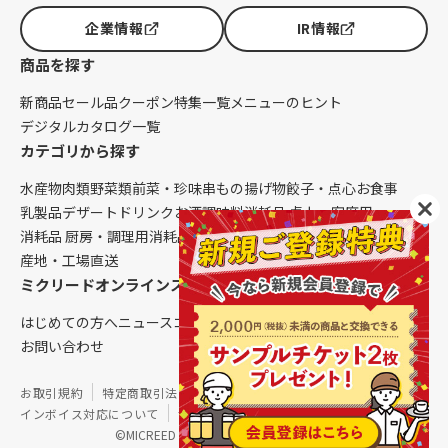
企業情報
IR情報
商品を探す
新商品
セール品
クーポン
特集一覧
メニューのヒント
デジタルカタログ一覧
カテゴリから探す
水産物
肉類
野菜類
前菜・珍味
串もの
揚げ物
餃子・点心
お食事
乳製品
デザート
ドリンク
お酒
調味料
消耗品 卓上・客席用
消耗品 厨房・調理用
消耗品 クレンリネス
生鮮品（配送便限定）
産地・工場直送
ミクリードオンラインストアについて
はじめての方へ
ニュース
コラム
ご利用ガイド
会社概要
お問い合わせ
お取引規約
特定商取引法に基づく表記
個人情報保護方針
インボイス対応について
サイトマップ
©MICREED CO.,LTD. All Rights Reserved.