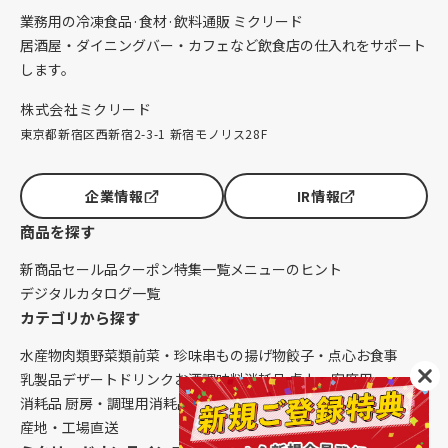
業務用の冷凍食品·食材·飲料通販 ミクリード
居酒屋・ダイニングバー・カフェなど飲食店の仕入れをサポート
します。
株式会社ミクリード
東京都新宿区西新宿2-3-1 新宿モノリス28F
企業情報
IR情報
商品を探す
新商品
セール品
クーポン
特集一覧
メニューのヒント
デジタルカタログ一覧
カテゴリから探す
水産物
肉類
野菜類
前菜・珍味
串もの
揚げ物
餃子・点心
お食事
乳製品
デザート
ドリンク
お酒
調味料
消耗品 卓上・客席用
消耗品 厨房・調理用
消耗品 クレンリネス
生鮮品（配送便限定）
産地・工場直送