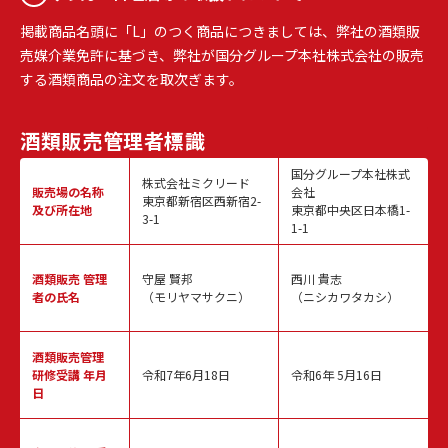
掲載商品名頭に「L」のつく商品につきましては、弊社の酒類販
売媒介業免許に基づき、弊社が国分グループ本社株式会社の販売
する酒類商品の注文を取次ぎます。
酒類販売
管理者標識
国分グループ本社株式
株式会社ミクリード
販売場の名称
会社
東京都新宿区西新宿2-
及び所在地
東京都中央区日本橋1-
3-1
1-1
酒類販売
管理
守屋 賢邦
西川 貴志
者の氏名
（モリヤマサクニ）
（ニシカワタカシ）
酒類販売管理
研修受講 年月
令和7年6月18日
令和6年 5月16日
日