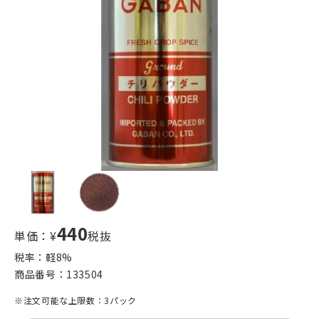
440
単価：¥
税抜
税率：軽
8
%
商品番号：
133504
※注文可能な上限数：3パック