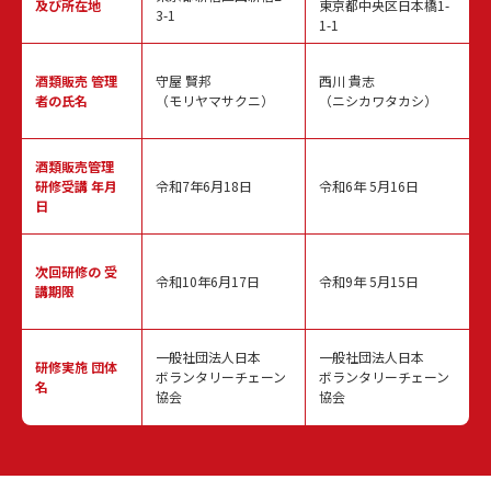
及び所在地
東京都中央区日本橋1-
3-1
1-1
酒類販売
管理
守屋 賢邦
西川 貴志
者の氏名
（モリヤマサクニ）
（ニシカワタカシ）
酒類販売管理
研修受講 年月
令和7年6月18日
令和6年 5月16日
日
次回研修の
受
令和10年6月17日
令和9年 5月15日
講期限
一般社団法人日本
一般社団法人日本
研修実施
団体
ボランタリーチェーン
ボランタリーチェーン
名
協会
協会