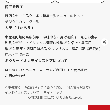
商品を探す
新商品
セール品
クーポン
特集一覧
メニューのヒント
デジタルカタログ一覧
カテゴリから探す
水産物
肉類
野菜類
前菜・珍味
串もの
揚げ物
餃子・点心
お食事
乳製品
デザート
ドリンク
お酒
調味料
消耗品 卓上・客席用
消耗品 厨房・調理用
消耗品 クレンリネス
生鮮品（配送便限定）
産地・工場直送
ミクリードオンラインストアについて
はじめての方へ
ニュース
コラム
ご利用ガイド
会社概要
お問い合わせ
お取引規約
特定商取引法に基づく表記
個人情報保護方針
インボイス対応について
サイトマップ
©MICREED CO.,LTD. All Rights Reserved.