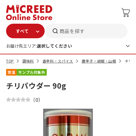
商品を探す
お届け先エリア:
選択してください
TOP
調味料
香辛料・スパイス
唐辛子・胡椒・山椒
チリパ
常温
サンプル対象外
チリパウダー 90g
（
0
）