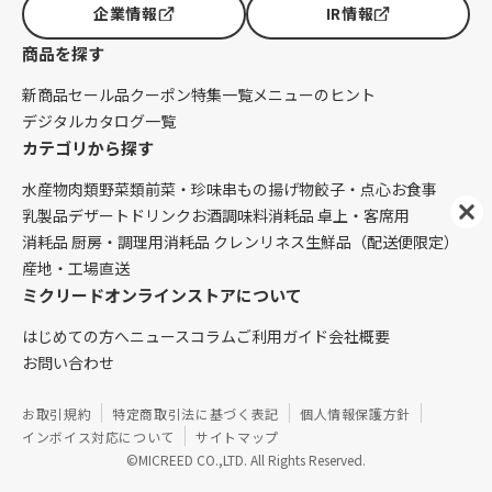
企業情報
IR情報
商品を探す
新商品
セール品
クーポン
特集一覧
メニューのヒント
デジタルカタログ一覧
カテゴリから探す
水産物
肉類
野菜類
前菜・珍味
串もの
揚げ物
餃子・点心
お食事
乳製品
デザート
ドリンク
お酒
調味料
消耗品 卓上・客席用
消耗品 厨房・調理用
消耗品 クレンリネス
生鮮品（配送便限定）
産地・工場直送
ミクリードオンラインストアについて
はじめての方へ
ニュース
コラム
ご利用ガイド
会社概要
お問い合わせ
お取引規約
特定商取引法に基づく表記
個人情報保護方針
インボイス対応について
サイトマップ
©MICREED CO.,LTD. All Rights Reserved.