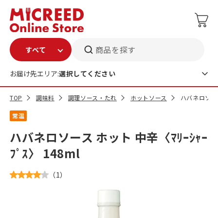
商品を探す
お届け先エリア:
選択してください
TOP
調味料
調理ソース・たれ
ホットソース
ハバネロソース 
常温
ハバネロソース ホット 中辛〈ﾏﾘｰｼｬｰ
ﾌﾟｽ〉 148ml
（
1
）