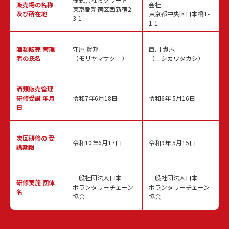
販売場の名称
会社
東京都新宿区西新宿2-
及び所在地
東京都中央区日本橋1-
3-1
1-1
酒類販売
管理
守屋 賢邦
西川 貴志
者の氏名
（モリヤマサクニ）
（ニシカワタカシ）
酒類販売管理
研修受講 年月
令和7年6月18日
令和6年 5月16日
日
次回研修の
受
令和10年6月17日
令和9年 5月15日
講期限
一般社団法人日本
一般社団法人日本
研修実施
団体
ボランタリーチェーン
ボランタリーチェーン
名
協会
協会