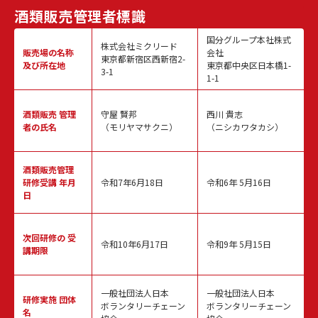
酒類販売
管理者標識
国分グループ本社株式
株式会社ミクリード
販売場の名称
会社
東京都新宿区西新宿2-
及び所在地
東京都中央区日本橋1-
3-1
1-1
酒類販売
管理
守屋 賢邦
西川 貴志
者の氏名
（モリヤマサクニ）
（ニシカワタカシ）
酒類販売管理
研修受講 年月
令和7年6月18日
令和6年 5月16日
日
次回研修の
受
令和10年6月17日
令和9年 5月15日
講期限
一般社団法人日本
一般社団法人日本
研修実施
団体
ボランタリーチェーン
ボランタリーチェーン
名