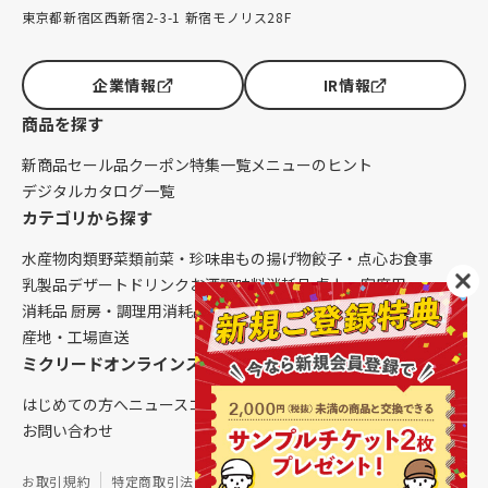
東京都新宿区西新宿2-3-1 新宿モノリス28F
企業情報
IR情報
商品を探す
新商品
セール品
クーポン
特集一覧
メニューのヒント
デジタルカタログ一覧
カテゴリから探す
水産物
肉類
野菜類
前菜・珍味
串もの
揚げ物
餃子・点心
お食事
乳製品
デザート
ドリンク
お酒
調味料
消耗品 卓上・客席用
消耗品 厨房・調理用
消耗品 クレンリネス
生鮮品（配送便限定）
産地・工場直送
ミクリードオンラインストアについて
はじめての方へ
ニュース
コラム
ご利用ガイド
会社概要
お問い合わせ
お取引規約
特定商取引法に基づく表記
個人情報保護方針