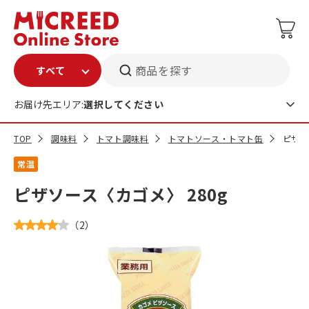
商品を探す
お届け先エリア:
選択してください
TOP
調味料
トマト調味料
トマトソース・トマト缶
ピザソ
常温
ピザソース〈カゴメ〉 280g
（
2
）