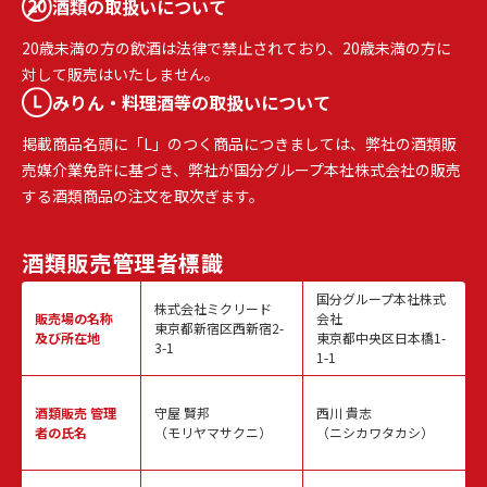
酒類の取扱いについて
20歳未満の方の飲酒は法律で禁止されており、20歳未満の方に
対して販売はいたしません。
みりん・料理酒等の取扱いについて
掲載商品名頭に「L」のつく商品につきましては、弊社の酒類販
売媒介業免許に基づき、弊社が国分グループ本社株式会社の販売
する酒類商品の注文を取次ぎます。
酒類販売
管理者標識
国分グループ本社株式
株式会社ミクリード
販売場の名称
会社
東京都新宿区西新宿2-
及び所在地
東京都中央区日本橋1-
3-1
1-1
酒類販売
管理
守屋 賢邦
西川 貴志
者の氏名
（モリヤマサクニ）
（ニシカワタカシ）