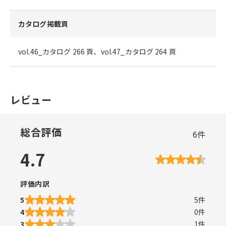
カタログ掲載頁
vol.46_カタログ 266 頁、vol.47_カタログ 264 頁
レビュー
総合評価
6
件
4.7
評価内訳
5
5
件
4
0
件
3
1
件