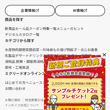
企業情報
IR情報
商品を探す
新商品
セール品
クーポン
特集一覧
メニューのヒント
デジタルカタログ一覧
カテゴリから探す
水産物
肉類
野菜類
前菜・珍味
串もの
揚げ物
餃子・点心
お食事
乳製品
デザート
ドリンク
お酒
調味料
消耗品 卓上・客席用
消耗品 厨房・調理用
消耗品 クレンリネス
生鮮品（配送便限定）
産地・工場直送
ミクリードオンラインストアについて
はじめての方へ
ニュース
コラム
ご利用ガイド
会社概要
お問い合わせ
お取引規約
特定商取引法に基づく表記
個人情報保護方針
インボイス対応について
サイトマップ