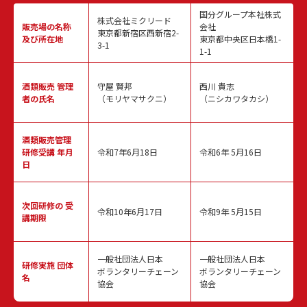
国分グループ本社株式
株式会社ミクリード
販売場の名称
会社
東京都新宿区西新宿2-
及び所在地
東京都中央区日本橋1-
3-1
1-1
酒類販売
管理
守屋 賢邦
西川 貴志
者の氏名
（モリヤマサクニ）
（ニシカワタカシ）
酒類販売管理
研修受講 年月
令和7年6月18日
令和6年 5月16日
日
次回研修の
受
令和10年6月17日
令和9年 5月15日
講期限
一般社団法人日本
一般社団法人日本
研修実施
団体
ボランタリーチェーン
ボランタリーチェーン
名
協会
協会