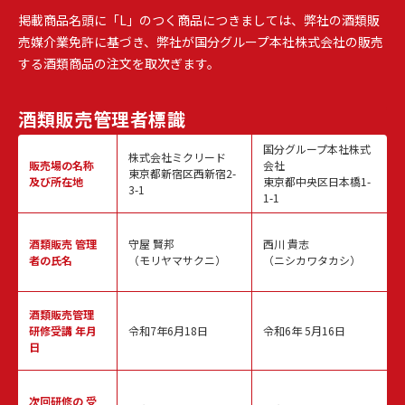
掲載商品名頭に「L」のつく商品につきましては、弊社の酒類販
売媒介業免許に基づき、弊社が国分グループ本社株式会社の販売
する酒類商品の注文を取次ぎます。
酒類販売
管理者標識
国分グループ本社株式
株式会社ミクリード
販売場の名称
会社
東京都新宿区西新宿2-
及び所在地
東京都中央区日本橋1-
3-1
1-1
酒類販売
管理
守屋 賢邦
西川 貴志
者の氏名
（モリヤマサクニ）
（ニシカワタカシ）
酒類販売管理
研修受講 年月
令和7年6月18日
令和6年 5月16日
日
次回研修の
受