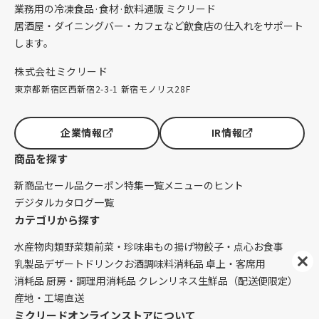
業務用の冷凍食品·食材·飲料通販 ミクリード
居酒屋・ダイニングバー・カフェなど飲食店の仕入れをサポート
します。
株式会社ミクリード
東京都新宿区西新宿2-3-1 新宿モノリス28F
企業情報
IR情報
商品を探す
新商品
セール品
クーポン
特集一覧
メニューのヒント
デジタルカタログ一覧
カテゴリから探す
水産物
肉類
野菜類
前菜・珍味
串もの
揚げ物
餃子・点心
お食事
乳製品
デザート
ドリンク
お酒
調味料
消耗品 卓上・客席用
消耗品 厨房・調理用
消耗品 クレンリネス
生鮮品（配送便限定）
産地・工場直送
ミクリードオンラインストアについて