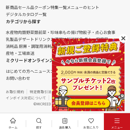
新商品
セール品
クーポン
特集一覧
メニューのヒント
デジタルカタログ一覧
カテゴリから探す
水産物
肉類
野菜類
前菜・珍味
串もの
揚げ物
餃子・点心
お食事
乳製品
デザート
ドリンク
お酒
調味料
消耗品 卓上・客席用
消耗品 厨房・調理用
消耗品 クレンリネス
生鮮品（配送便限定）
産地・工場直送
ミクリードオンラインストアについて
はじめての方へ
ニュース
コラム
ご利用ガイド
会社概要
お問い合わせ
お取引規約
特定商取引法に基づく表記
個人情報保護方針
インボイス対応について
サイトマップ
©MICREED CO.,LTD. All Rights Reserved.
ホーム
探す
過去購入
お気に入り
メニュー