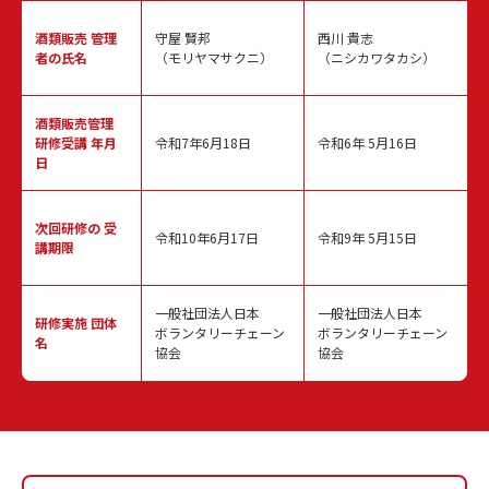
酒類販売
管理
守屋 賢邦
西川 貴志
者の氏名
（モリヤマサクニ）
（ニシカワタカシ）
酒類販売管理
研修受講 年月
令和7年6月18日
令和6年 5月16日
日
次回研修の
受
令和10年6月17日
令和9年 5月15日
講期限
一般社団法人日本
一般社団法人日本
研修実施
団体
ボランタリーチェーン
ボランタリーチェーン
名
協会
協会