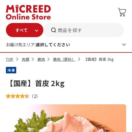
商品を探す
お届け先エリア:
選択してください
TOP
肉類
鶏肉
鶏肉（原料）
【国産】首皮 2kg
冷凍
【国産】首皮 2kg
（
2
）