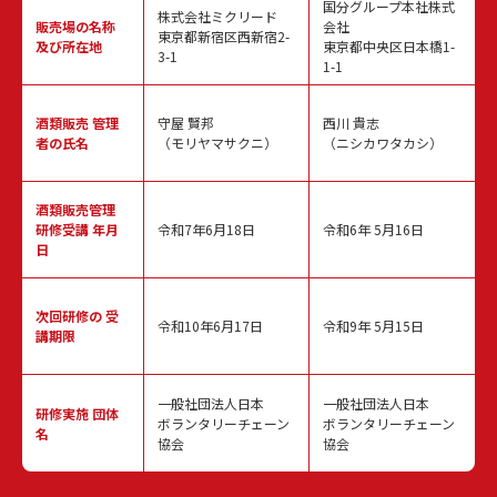
国分グループ本社株式
株式会社ミクリード
販売場の名称
会社
東京都新宿区西新宿2-
及び所在地
東京都中央区日本橋1-
3-1
1-1
酒類販売
管理
守屋 賢邦
西川 貴志
者の氏名
（モリヤマサクニ）
（ニシカワタカシ）
酒類販売管理
研修受講 年月
令和7年6月18日
令和6年 5月16日
日
次回研修の
受
令和10年6月17日
令和9年 5月15日
講期限
一般社団法人日本
一般社団法人日本
研修実施
団体
ボランタリーチェーン
ボランタリーチェーン
名
協会
協会