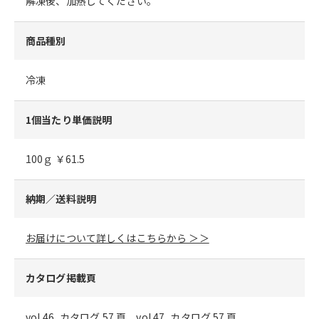
解凍後、加熱してください。
商品種別
冷凍
1個当たり単価説明
100ｇ ￥61.5
納期／送料説明
お届けについて詳しくはこちらから ＞＞
カタログ掲載頁
vol.46_カタログ 57 頁、vol.47_カタログ 57 頁