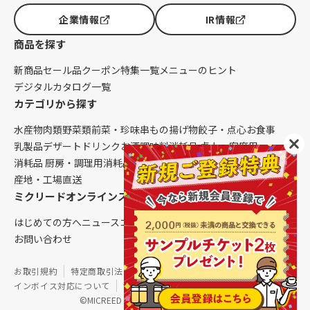
企業情報
IR情報
商品を探す
新商品
セール品
クーポン
特集一覧
メニューのヒント
デジタルカタログ一覧
カテゴリから探す
水産物
肉類
野菜類
前菜・珍味
串もの
揚げ物
餃子・点心
お食事
乳製品
デザート
ドリンク
お酒
調味料
消耗品 卓上・客席用
消耗品 厨房・調理用
消耗品 クレンリネス
生鮮品（配送便限定）
産地・工場直送
ミクリードオンラインストアについて
はじめての方へ
ニュース
コラム
ご利用ガイド
会社概要
お問い合わせ
お取引規約
特定商取引法に基づく表記
個人情報保護方針
インボイス対応について
サイトマップ
©MICREED CO.,LTD. All Rights Reserved.