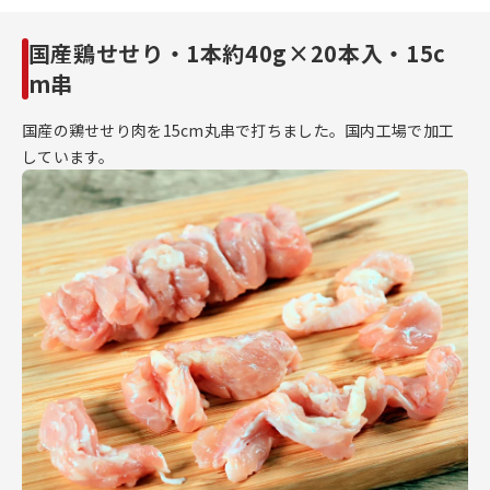
国産鶏せせり・1本約40g×20本入・15c
m串
国産の鶏せせり肉を15cm丸串で打ちました。国内工場で加工
しています。