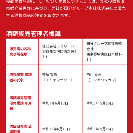
掲載商品名頭に「L」のつく商品につきましては、弊社の酒類販
売媒介業免許に基づき、弊社が国分グループ本社株式会社の販売
する酒類商品の注文を取次ぎます。
酒類販売
管理者標識
国分グループ本社株式
株式会社ミクリード
販売場の名称
会社
東京都新宿区西新宿2-
及び所在地
東京都中央区日本橋1-
3-1
1-1
酒類販売
管理
守屋 賢邦
西川 貴志
者の氏名
（モリヤマサクニ）
（ニシカワタカシ）
酒類販売管理
研修受講 年月
令和7年6月18日
令和6年 5月16日
日
次回研修の
受
令和10年6月17日
令和9年 5月15日
講期限