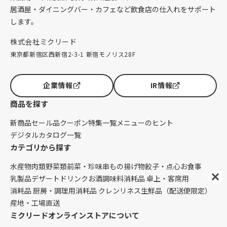
居酒屋・ダイニングバー・カフェなど飲食店の仕入れをサポート
します。
株式会社ミクリード
東京都新宿区西新宿2-3-1 新宿モノリス28F
企業情報
IR情報
商品を探す
新商品
セール品
クーポン
特集一覧
メニューのヒント
デジタルカタログ一覧
カテゴリから探す
水産物
肉類
野菜類
前菜・珍味
串もの
揚げ物
餃子・点心
お食事
乳製品
デザート
ドリンク
お酒
調味料
消耗品 卓上・客席用
消耗品 厨房・調理用
消耗品 クレンリネス
生鮮品（配送便限定）
産地・工場直送
ミクリードオンラインストアについて