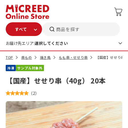
商品を探す
お届け先エリア:
選択してください
TOP
串もの
焼き鳥
もも串・せせり串
【国産】せせり串（4
冷凍
サンプル対象外
【国産】せせり串（40g） 20本
（
2
）