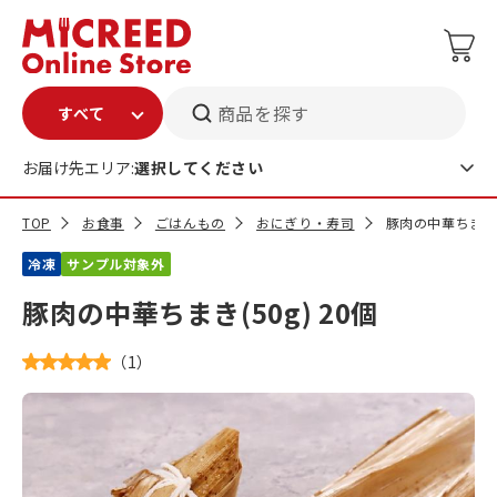
商品を探す
お届け先エリア:
選択してください
TOP
お食事
ごはんもの
おにぎり・寿司
豚肉の中華ちまき(5
冷凍
サンプル対象外
豚肉の中華ちまき(50g) 20個
（
1
）