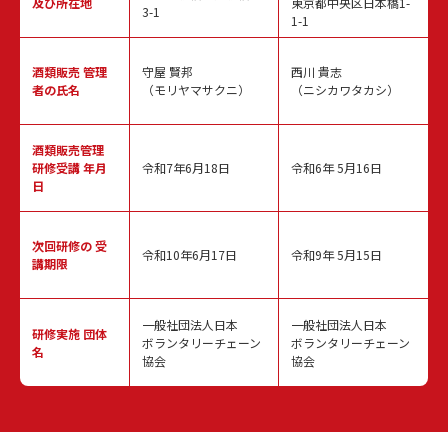
及び所在地
東京都中央区日本橋1-
3-1
1-1
酒類販売
管理
守屋 賢邦
西川 貴志
者の氏名
（モリヤマサクニ）
（ニシカワタカシ）
酒類販売管理
研修受講 年月
令和7年6月18日
令和6年 5月16日
日
次回研修の
受
令和10年6月17日
令和9年 5月15日
講期限
一般社団法人日本
一般社団法人日本
研修実施
団体
ボランタリーチェーン
ボランタリーチェーン
名
協会
協会