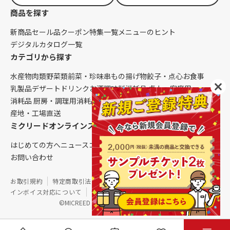
商品を探す
新商品
セール品
クーポン
特集一覧
メニューのヒント
デジタルカタログ一覧
カテゴリから探す
水産物
肉類
野菜類
前菜・珍味
串もの
揚げ物
餃子・点心
お食事
乳製品
デザート
ドリンク
お酒
調味料
消耗品 卓上・客席用
消耗品 厨房・調理用
消耗品 クレンリネス
生鮮品（配送便限定）
産地・工場直送
ミクリードオンラインストアについて
はじめての方へ
ニュース
コラム
ご利用ガイド
会社概要
お問い合わせ
お取引規約
特定商取引法に基づく表記
個人情報保護方針
インボイス対応について
サイトマップ
©MICREED CO.,LTD. All Rights Reserved.