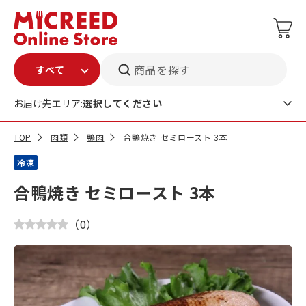
商品を探す
お届け先エリア:
選択してください
TOP
肉類
鴨肉
合鴨焼き セミロースト 3本
冷凍
合鴨焼き セミロースト 3本
（
0
）