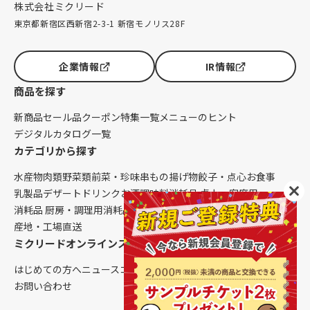
株式会社ミクリード
東京都新宿区西新宿2-3-1 新宿モノリス28F
企業情報
IR情報
商品を探す
新商品
セール品
クーポン
特集一覧
メニューのヒント
デジタルカタログ一覧
カテゴリから探す
水産物
肉類
野菜類
前菜・珍味
串もの
揚げ物
餃子・点心
お食事
乳製品
デザート
ドリンク
お酒
調味料
消耗品 卓上・客席用
消耗品 厨房・調理用
消耗品 クレンリネス
生鮮品（配送便限定）
産地・工場直送
ミクリードオンラインストアについて
はじめての方へ
ニュース
コラム
ご利用ガイド
会社概要
お問い合わせ