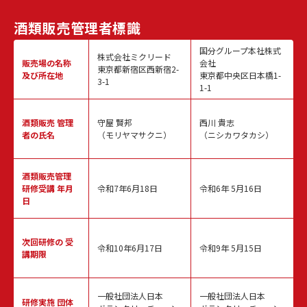
酒類販売
管理者標識
国分グループ本社株式
株式会社ミクリード
販売場の名称
会社
東京都新宿区西新宿2-
及び所在地
東京都中央区日本橋1-
3-1
1-1
酒類販売
管理
守屋 賢邦
西川 貴志
者の氏名
（モリヤマサクニ）
（ニシカワタカシ）
酒類販売管理
研修受講 年月
令和7年6月18日
令和6年 5月16日
日
次回研修の
受
令和10年6月17日
令和9年 5月15日
講期限
一般社団法人日本
一般社団法人日本
研修実施
団体