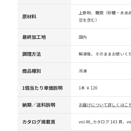
上新粉、糖類（砂糖・水あ
原材料
豆を含む）
最終加工地
国内
調理方法
解凍後、そのままお使いくだ
商品種別
冷凍
1個当たり単価説明
1本 ￥120
納期／送料説明
お届けについて詳しくはこち
カタログ掲載頁
vol.46_カタログ 143 頁、v