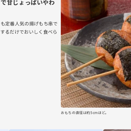
けで甘じょっぱいやわ
でも定番人気の揚げもち串で
凍するだけでおいしく食べら
おもちの直径は約5cmほど。