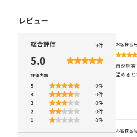
レビュー
総合評価
お客様番
9
件
5.0
自然解凍
温めると
評価内訳
5
9
件
4
0
件
3
0
件
2
0
件
1
0
件
お客様番