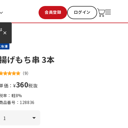
会員登録
ログイン
お気に入り
過去購入
は
冷凍
揚げもち串 3本
（
9
）
360
単価：¥
税抜
税率：軽
8
%
商品番号：
128836