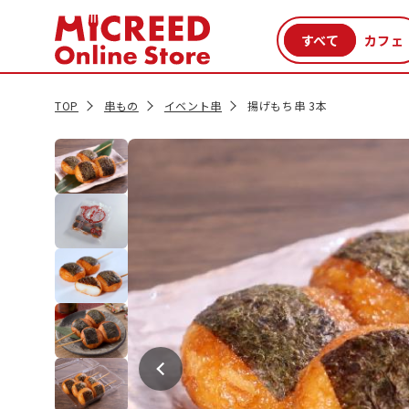
カテゴリから探す
新商品
セール品
クーポン
特集一覧
TOP
串もの
イベント串
揚げもち串 3本