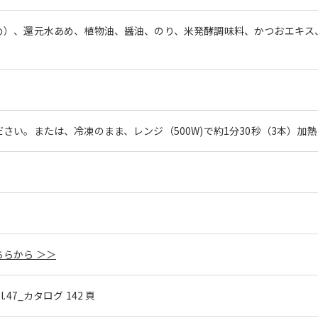
め）、還元水あめ、植物油、醤油、のり、米発酵調味料、かつおエキス
さい。または、冷凍のまま、レンジ（500W)で約1分30秒（3本）加
らから ＞＞
ol.47_カタログ 142 頁