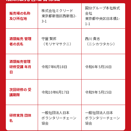
国分グループ本社株式
株式会社ミクリード
販売場の名称
会社
東京都新宿区西新宿2-
及び所在地
東京都中央区日本橋1-
3-1
1-1
酒類販売
管理
守屋 賢邦
西川 貴志
者の氏名
（モリヤマサクニ）
（ニシカワタカシ）
酒類販売管理
研修受講 年月
令和7年6月18日
令和6年 5月16日
日
次回研修の
受
令和10年6月17日
令和9年 5月15日
講期限
一般社団法人日本
一般社団法人日本
研修実施
団体
ボランタリーチェーン
ボランタリーチェーン
名
協会
協会