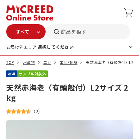
商品を探す
お届け先エリア:
選択してください
TOP
水産物
エビ
エビ/刺身
天然赤海老（有頭殻付）L2サイ
冷凍
サンプル対象外
天然赤海老（有頭殻付）L2サイズ 2
kg
（
2
）