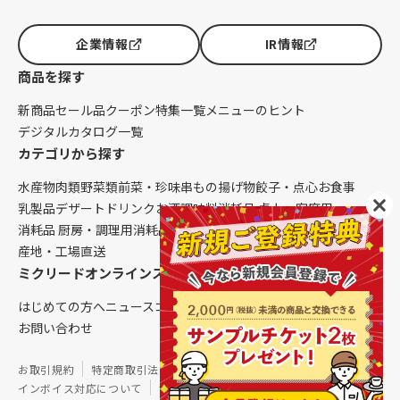
企業情報
IR情報
商品を探す
新商品
セール品
クーポン
特集一覧
メニューのヒント
デジタルカタログ一覧
カテゴリから探す
水産物
肉類
野菜類
前菜・珍味
串もの
揚げ物
餃子・点心
お食事
乳製品
デザート
ドリンク
お酒
調味料
消耗品 卓上・客席用
消耗品 厨房・調理用
消耗品 クレンリネス
生鮮品（配送便限定）
産地・工場直送
ミクリードオンラインストアについて
はじめての方へ
ニュース
コラム
ご利用ガイド
会社概要
お問い合わせ
お取引規約
特定商取引法に基づく表記
個人情報保護方針
インボイス対応について
サイトマップ