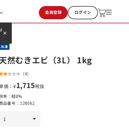
会員登録
ログイン
お気に入り
過去購入
は
冷凍
天然むきエビ（3L） 1kg
（
4
）
1,715
単価：¥
税抜
税率：軽
8
%
商品番号：
128062