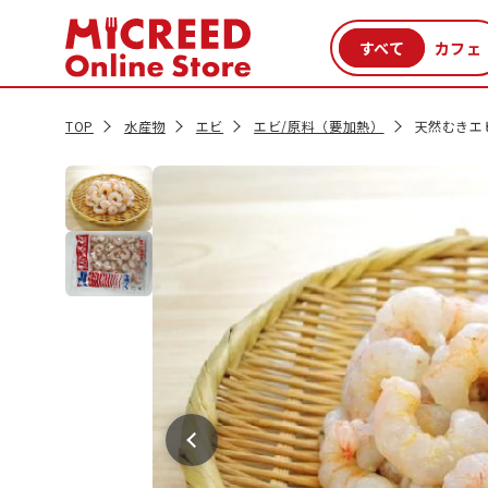
カテゴリから探す
新商品
セール品
クーポン
特集一覧
TOP
水産物
エビ
エビ/原料（要加熱）
天然むきエビ