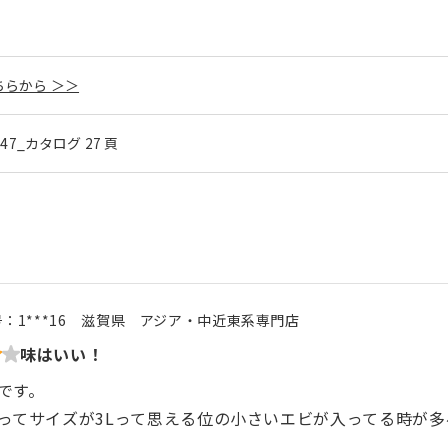
らから ＞＞
l.47_カタログ 27 頁
号：
1***16
滋賀県
アジア・中近東系専門店
味はいい！
です。
ってサイズが3Lって思える位の小さいエビが入ってる時が