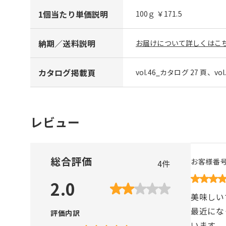
1個当たり単価説明
100ｇ ￥171.5
納期／送料説明
お届けについて詳しくはこち
カタログ掲載頁
vol.46_カタログ 27 頁、vo
レビュー
総合評価
お客様番
4
件
2.0
美味しい
最近にな
評価内訳
います。