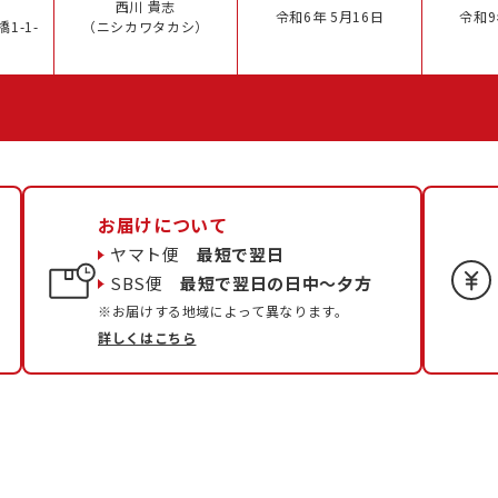
西川 貴志
令和6年 5月16日
令和9
1-1-
（ニシカワタカシ）
お届けについて
ヤマト便
最短で翌日
SBS便
最短で翌日の日中〜夕方
※お届けする地域によって異なります。
詳しくはこちら