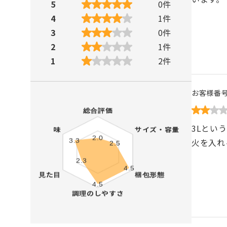
5
0
件
4
1
件
3
0
件
2
1
件
1
2
件
お客様番
3Lとい
火を入れ