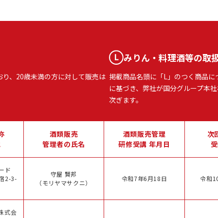
みりん・料理酒等の取
おり、20歳未満の方に対して販売は
掲載商品名頭に「L」のつく商品に
に基づき、弊社が国分グループ本社
次ぎます。
称
酒類販売
酒類販売管理
次
地
管理者の氏名
研修受講 年月日
受
ード
守屋 賢邦
2-3-
令和7年6月18日
令和1
（モリヤマサクニ）
株式会