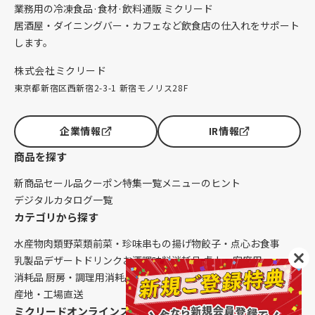
業務用の冷凍食品·食材·飲料通販 ミクリード
居酒屋・ダイニングバー・カフェなど飲食店の仕入れをサポート
します。
株式会社ミクリード
東京都新宿区西新宿2-3-1 新宿モノリス28F
企業情報
IR情報
商品を探す
新商品
セール品
クーポン
特集一覧
メニューのヒント
デジタルカタログ一覧
カテゴリから探す
水産物
肉類
野菜類
前菜・珍味
串もの
揚げ物
餃子・点心
お食事
乳製品
デザート
ドリンク
お酒
調味料
消耗品 卓上・客席用
消耗品 厨房・調理用
消耗品 クレンリネス
生鮮品（配送便限定）
産地・工場直送
ミクリードオンラインストアについて