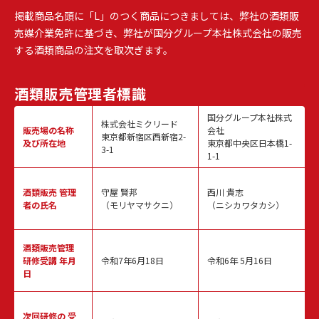
掲載商品名頭に「L」のつく商品につきましては、弊社の酒類販
売媒介業免許に基づき、弊社が国分グループ本社株式会社の販売
する酒類商品の注文を取次ぎます。
酒類販売
管理者標識
国分グループ本社株式
株式会社ミクリード
販売場の名称
会社
東京都新宿区西新宿2-
及び所在地
東京都中央区日本橋1-
3-1
1-1
酒類販売
管理
守屋 賢邦
西川 貴志
者の氏名
（モリヤマサクニ）
（ニシカワタカシ）
酒類販売管理
研修受講 年月
令和7年6月18日
令和6年 5月16日
日
次回研修の
受