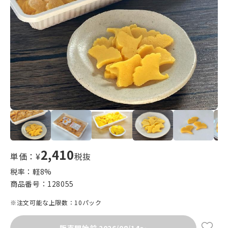
2,410
単価：¥
税抜
税率：軽
8
%
商品番号：
128055
※注文可能な上限数：10パック