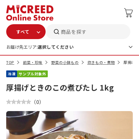
商品を探す
お届け先エリア:
選択してください
TOP
前菜・珍味
野菜の小鉢もの
炊きもの・煮物
厚揚げと
冷凍
サンプル対象外
厚揚げときのこの煮びたし 1kg
（
0
）