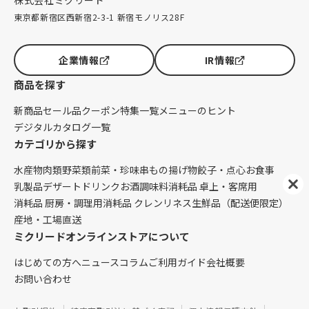
株式会社ミクリード
東京都新宿区西新宿2-3-1 新宿モノリス28F
企業情報
IR情報
商品を探す
新商品
セール品
クーポン
特集一覧
メニューのヒント
デジタルカタログ一覧
カテゴリから探す
水産物
肉類
野菜類
前菜・珍味
串もの
揚げ物
餃子・点心
お食事
乳製品
デザート
ドリンク
お酒
調味料
消耗品 卓上・客席用
消耗品 厨房・調理用
消耗品 クレンリネス
生鮮品（配送便限定）
産地・工場直送
ミクリードオンラインストアについて
はじめての方へ
ニュース
コラム
ご利用ガイド
会社概要
お問い合わせ