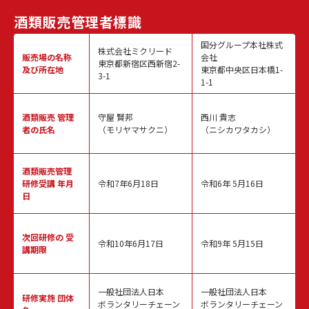
酒類販売
管理者標識
国分グループ本社株式
株式会社ミクリード
販売場の名称
会社
東京都新宿区西新宿2-
及び所在地
東京都中央区日本橋1-
3-1
1-1
酒類販売
管理
守屋 賢邦
西川 貴志
者の氏名
（モリヤマサクニ）
（ニシカワタカシ）
酒類販売管理
研修受講 年月
令和7年6月18日
令和6年 5月16日
日
次回研修の
受
令和10年6月17日
令和9年 5月15日
講期限
一般社団法人日本
一般社団法人日本
研修実施
団体
ボランタリーチェーン
ボランタリーチェーン