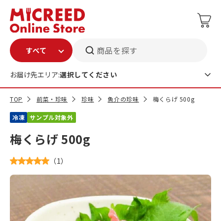
商品を探す
お届け先エリア:
選択してください
TOP
前菜・珍味
珍味
魚介の珍味
梅くらげ 500g
冷凍
サンプル対象外
梅くらげ 500g
（
1
）