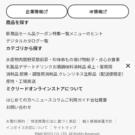
企業情報
IR情報
商品を探す
新商品
セール品
クーポン
特集一覧
メニューのヒント
デジタルカタログ一覧
カテゴリから探す
水産物
肉類
野菜類
前菜・珍味
串もの
揚げ物
餃子・点心
お食事
乳製品
デザート
ドリンク
お酒
調味料
消耗品 卓上・客席用
消耗品 厨房・調理用
消耗品 クレンリネス
生鮮品（配送便限定）
産地・工場直送
ミクリードオンラインストアについて
はじめての方へ
ニュース
コラム
ご利用ガイド
会社概要
お問い合わせ
お取引規約
特定商取引法に基づく表記
個人情報保護方針
インボイス対応について
サイトマップ
©MICREED CO.,LTD. All Rights Reserved.