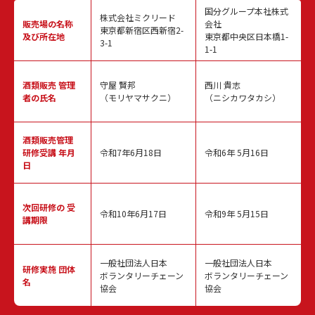
国分グループ本社株式
株式会社ミクリード
販売場の名称
会社
東京都新宿区西新宿2-
及び所在地
東京都中央区日本橋1-
3-1
1-1
酒類販売
管理
守屋 賢邦
西川 貴志
者の氏名
（モリヤマサクニ）
（ニシカワタカシ）
酒類販売管理
研修受講 年月
令和7年6月18日
令和6年 5月16日
日
次回研修の
受
令和10年6月17日
令和9年 5月15日
講期限
一般社団法人日本
一般社団法人日本
研修実施
団体
ボランタリーチェーン
ボランタリーチェーン
名
協会
協会