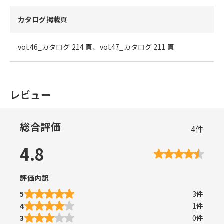
カタログ掲載頁
vol.46_カタログ 214 頁、vol.47_カタログ 211 頁
レビュー
総合評価
4
件
4.8
評価内訳
5
3
件
4
1
件
3
0
件