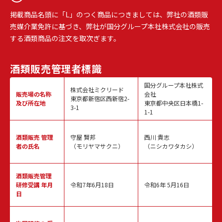
掲載商品名頭に「L」のつく商品につきましては、弊社の酒類販
売媒介業免許に基づき、弊社が国分グループ本社株式会社の販売
する酒類商品の注文を取次ぎます。
酒類販売
管理者標識
国分グループ本社株式
株式会社ミクリード
販売場の名称
会社
東京都新宿区西新宿2-
及び所在地
東京都中央区日本橋1-
3-1
1-1
酒類販売
管理
守屋 賢邦
西川 貴志
者の氏名
（モリヤマサクニ）
（ニシカワタカシ）
酒類販売管理
研修受講 年月
令和7年6月18日
令和6年 5月16日
日