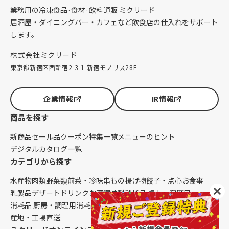
業務用の冷凍食品·食材·飲料通販 ミクリード
居酒屋・ダイニングバー・カフェなど飲食店の仕入れをサポート
します。
株式会社ミクリード
東京都新宿区西新宿2-3-1 新宿モノリス28F
企業情報
IR情報
商品を探す
新商品
セール品
クーポン
特集一覧
メニューのヒント
デジタルカタログ一覧
カテゴリから探す
水産物
肉類
野菜類
前菜・珍味
串もの
揚げ物
餃子・点心
お食事
乳製品
デザート
ドリンク
お酒
調味料
消耗品 卓上・客席用
消耗品 厨房・調理用
消耗品 クレンリネス
生鮮品（配送便限定）
産地・工場直送