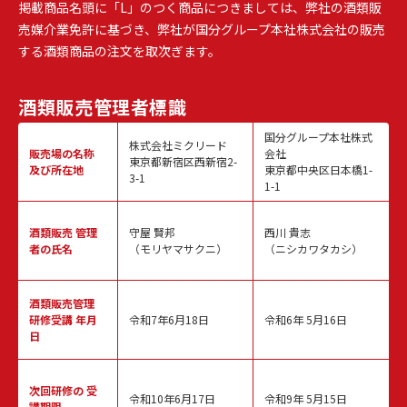
掲載商品名頭に「L」のつく商品につきましては、弊社の酒類販
売媒介業免許に基づき、弊社が国分グループ本社株式会社の販売
する酒類商品の注文を取次ぎます。
酒類販売
管理者標識
国分グループ本社株式
株式会社ミクリード
販売場の名称
会社
東京都新宿区西新宿2-
及び所在地
東京都中央区日本橋1-
3-1
1-1
酒類販売
管理
守屋 賢邦
西川 貴志
者の氏名
（モリヤマサクニ）
（ニシカワタカシ）
酒類販売管理
研修受講 年月
令和7年6月18日
令和6年 5月16日
日
次回研修の
受
令和10年6月17日
令和9年 5月15日
講期限