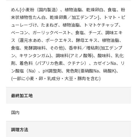
めん[小麦粉（国内製造）、植物油脂、乾燥卵白、食塩、粉
末状植物性たん白、乾燥卵黄／加工デンプン]、トマト・ピ
ューレーづけ、たまねぎ、植物油脂、トマトケチャップ、
ベーコン、ガーリックペースト、食塩、チーズ、調味エキ
ス（還元水あめ、ポークエキス、酵母エキス、植物油脂、
食塩、発酵調味料、その他)、香辛料／増粘剤(加工デンプ
ン、キサンタンガム)、調味料(アミノ酸等)、酸味料、乳化
剤、着色料（パプリカ色素、クチナシ）、カゼインNa、リ
ン酸塩（Na）、pH調整剤、発色剤(亜硝酸Na、硝酸K)、
(一部に小麦・卵・乳成分・大豆・豚肉を含む)
最終加工地
国内
調理方法