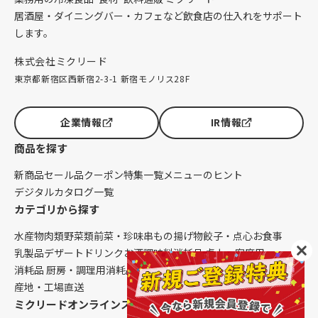
居酒屋・ダイニングバー・カフェなど飲食店の仕入れをサポート
します。
株式会社ミクリード
東京都新宿区西新宿2-3-1 新宿モノリス28F
企業情報
IR情報
商品を探す
新商品
セール品
クーポン
特集一覧
メニューのヒント
デジタルカタログ一覧
カテゴリから探す
水産物
肉類
野菜類
前菜・珍味
串もの
揚げ物
餃子・点心
お食事
乳製品
デザート
ドリンク
お酒
調味料
消耗品 卓上・客席用
消耗品 厨房・調理用
消耗品 クレンリネス
生鮮品（配送便限定）
産地・工場直送
ミクリードオンラインストアについて