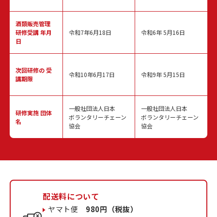
酒類販売管理
研修受講 年月
令和7年6月18日
令和6年 5月16日
日
次回研修の
受
令和10年6月17日
令和9年 5月15日
講期限
一般社団法人日本
一般社団法人日本
研修実施
団体
ボランタリーチェーン
ボランタリーチェーン
名
協会
協会
配送料について
ヤマト便
980円（税抜）