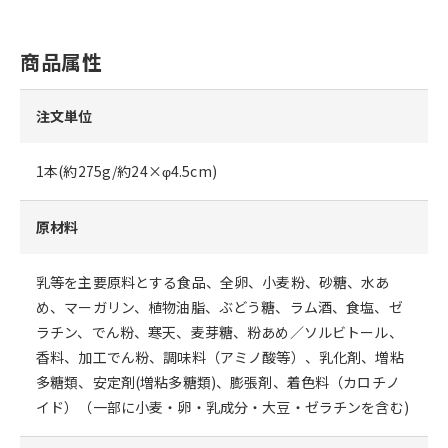
商品属性
注文単位
1本(約275g/約24×φ4.5cm)
原材料
乳等を主要原料とする食品、全卵、小麦粉、砂糖、水あ
め、マーガリン、植物油脂、ぶどう糖、ラム酒、食塩、ゼ
ラチン、でん粉、寒天、麦芽糖、粉あめ／ソルビトール、
香料、加工でん粉、調味料（アミノ酸等）、乳化剤、増粘
多糖類、安定剤(増粘多糖類)、膨張剤、着色料（カロチノ
イド）（一部に小麦・卵・乳成分・大豆・ゼラチンを含む)