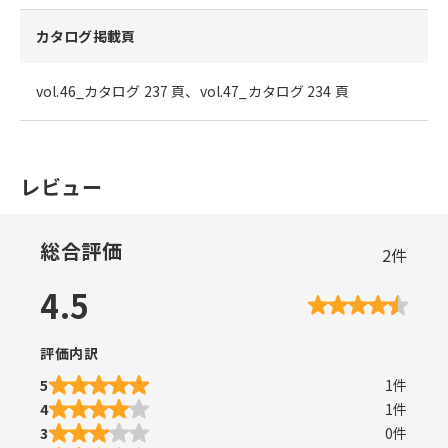
カタログ掲載頁
vol.46_カタログ 237 頁、vol.47_カタログ 234 頁
レビュー
総合評価
2
件
4.5
評価内訳
5
1
件
4
1
件
3
0
件