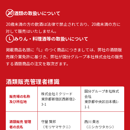
酒類の取扱いについて
20歳未満の方の飲酒は法律で禁止されており、20歳未満の方に
対して販売はいたしません。
みりん・料理酒等の取扱いについて
掲載商品名頭に「L」のつく商品につきましては、弊社の酒類販
売媒介業免許に基づき、弊社が国分グループ本社株式会社の販売
する酒類商品の注文を取次ぎます。
酒類販売
管理者標識
国分グループ本社株式
株式会社ミクリード
販売場の名称
会社
東京都新宿区西新宿2-
及び所在地
東京都中央区日本橋1-
3-1
1-1
酒類販売
管理
守屋 賢邦
西川 貴志
者の氏名
（モリヤマサクニ）
（ニシカワタカシ）