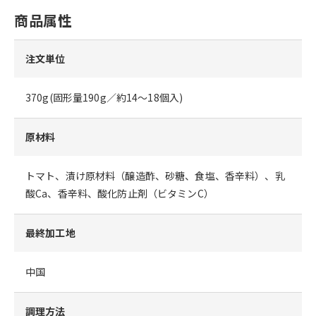
商品属性
注文単位
370g(固形量190g／約14～18個入)
原材料
トマト、漬け原材料（醸造酢、砂糖、食塩、香辛料）、乳
酸Ca、香辛料、酸化防止剤（ビタミンC）
最終加工地
中国
調理方法