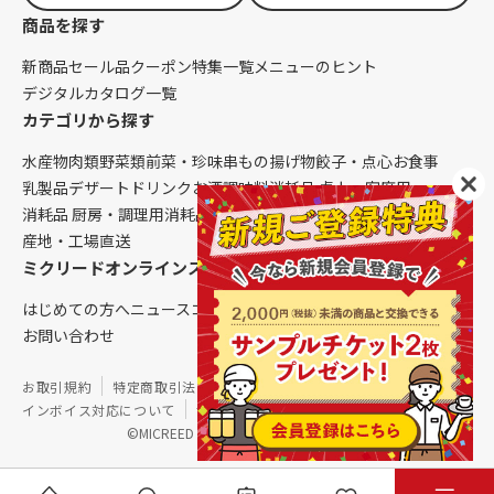
商品を探す
新商品
セール品
クーポン
特集一覧
メニューのヒント
デジタルカタログ一覧
カテゴリから探す
水産物
肉類
野菜類
前菜・珍味
串もの
揚げ物
餃子・点心
お食事
乳製品
デザート
ドリンク
お酒
調味料
消耗品 卓上・客席用
消耗品 厨房・調理用
消耗品 クレンリネス
生鮮品（配送便限定）
産地・工場直送
ミクリードオンラインストアについて
はじめての方へ
ニュース
コラム
ご利用ガイド
会社概要
お問い合わせ
お取引規約
特定商取引法に基づく表記
個人情報保護方針
インボイス対応について
サイトマップ
©MICREED CO.,LTD. All Rights Reserved.