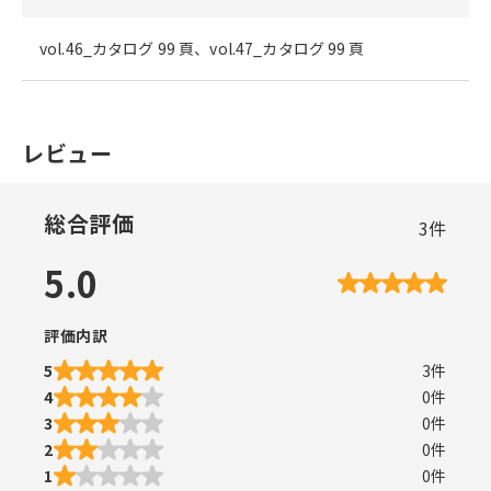
vol.46_カタログ 99 頁、vol.47_カタログ 99 頁
レビュー
総合評価
3
件
5.0
評価内訳
5
3
件
4
0
件
3
0
件
2
0
件
1
0
件