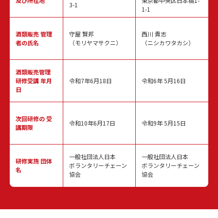
及び所在地
東京都中央区日本橋1-
3-1
1-1
酒類販売
管理
守屋 賢邦
西川 貴志
者の氏名
（モリヤマサクニ）
（ニシカワタカシ）
酒類販売管理
研修受講 年月
令和7年6月18日
令和6年 5月16日
日
次回研修の
受
令和10年6月17日
令和9年 5月15日
講期限
一般社団法人日本
一般社団法人日本
研修実施
団体
ボランタリーチェーン
ボランタリーチェーン
名
協会
協会