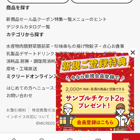
商品を探す
新商品
セール品
クーポン
特集一覧
メニューのヒント
デジタルカタログ一覧
カテゴリから探す
水産物
肉類
野菜類
前菜・珍味
串もの
揚げ物
餃子・点心
お食事
乳製品
デザート
ドリンク
お酒
調味料
消耗品 卓上・客席用
消耗品 厨房・調理用
消耗品 クレンリネス
生鮮品（配送便限定）
産地・工場直送
ミクリードオンラインストアについて
はじめての方へ
ニュース
コラム
ご利用ガイド
会社概要
お問い合わせ
お取引規約
特定商取引法に基づく表記
個人情報保護方針
インボイス対応について
サイトマップ
©MICREED CO.,LTD. All Rights Reserved.