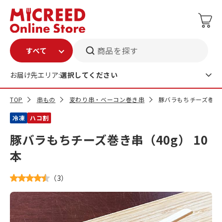
商品を探す
お届け先エリア:
選択してください
TOP
串もの
変わり串・ベーコン巻き串
豚バラもちチーズ巻き串
冷凍
ハコ割
豚バラもちチーズ巻き串（40g） 10
本
（
3
）