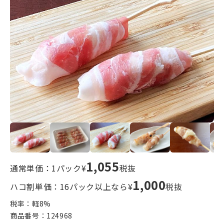
1,055
通常単価：1パック¥
税抜
1,000
ハコ割単価：16パック以上なら¥
税抜
税率：軽
8
%
商品番号：
124968