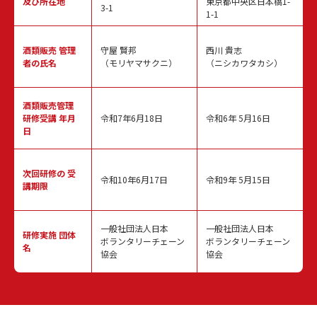
及び所在地
東京都中央区日本橋1-
3-1
1-1
酒類販売
管理
守屋 賢邦
西川 貴志
者の氏名
（モリヤマサクニ）
（ニシカワタカシ）
酒類販売管理
研修受講 年月
令和7年6月18日
令和6年 5月16日
日
次回研修の
受
令和10年6月17日
令和9年 5月15日
講期限
一般社団法人日本
一般社団法人日本
研修実施
団体
ボランタリーチェーン
ボランタリーチェーン
名
協会
協会