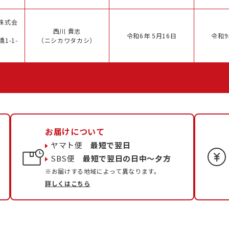
株式会
西川 貴志
令和6年 5月16日
令和9
1-1-
（ニシカワタカシ）
お届けについて
ヤマト便
最短で翌日
SBS便
最短で翌日の日中〜夕方
※お届けする地域によって異なります。
詳しくはこちら