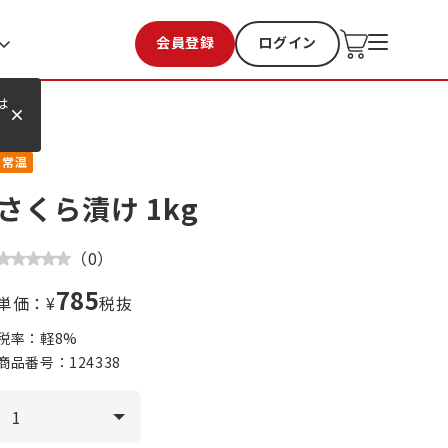
会員登録
ログイン
お気に入り
過去購入
は
常温
さくら漬け 1kg
（
0
）
785
単価：¥
税抜
税率：軽
8
%
商品番号：
124338