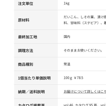
注文単位
1kg
だいこん、しその葉、漬け
原材料
料、甘味料（ステビア）、着
最終加工地
国内
調理方法
そのままお使いください。
商品種別
常温
1個当たり単価説明
100ｇ ￥78.5
納期／送料説明
お届けについて詳しくはこち
カタログ掲載頁
vol.46_カタログ 95 頁、vo