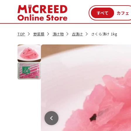
カテゴリから探す
新商品
セール品
クーポン
特集一覧
TOP
野菜類
漬け物
古漬け
さくら漬け 1kg