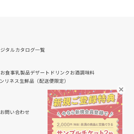
デジタルカタログ一覧
心
お食事
乳製品
デザート
ドリンク
お酒
調味料
レンリネス
生鮮品（配送便限定）
お問い合わせ