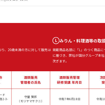
みりん・料理酒等の取
おり、20歳未満の方に対して販売は
掲載商品名頭に「L」のつく商品に
に基づき、弊社が国分グループ本社
次ぎます。
称
酒類販売
酒類販売管理
次
地
管理者の氏名
研修受講 年月日
受
ード
守屋 賢邦
2-3-
令和7年6月18日
令和1
（モリヤマサクニ）