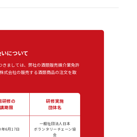
扱いについて
つきましては、弊社の酒類販売媒介業免許
株式会社の販売する酒類商品の注文を取
回研修の
研修実施
講期限
団体名
一般社団法人日本
0年6月17日
ボランタリーチェーン協
会