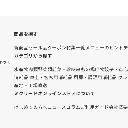
商品を探す
新商品
セール品
クーポン
特集一覧
メニューのヒント
カテゴリから探す
れをサ
水産物
肉類
野菜類
前菜・珍味
串もの
揚げ物
餃子・点
消耗品 卓上・客席用
消耗品 厨房・調理用
消耗品 ク
産地・工場直送
ミクリードオンラインストアについて
はじめての方へ
ニュース
コラム
ご利用ガイド
会社概要