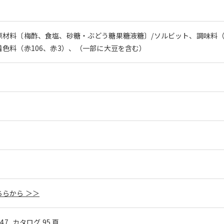
原材料〔梅酢、食塩、砂糖・ぶどう糖果糖液糖〕/ソルビット、調味料
色料（赤106、赤3）、（一部に大豆を含む）
らから ＞＞
l.47_カタログ 95 頁