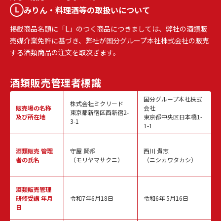
みりん・料理酒等の取扱いについて
掲載商品名頭に「L」のつく商品につきましては、弊社の酒類販
売媒介業免許に基づき、弊社が国分グループ本社株式会社の販売
する酒類商品の注文を取次ぎます。
酒類販売
管理者標識
国分グループ本社株式
株式会社ミクリード
販売場の名称
会社
東京都新宿区西新宿2-
及び所在地
東京都中央区日本橋1-
3-1
1-1
酒類販売
管理
守屋 賢邦
西川 貴志
者の氏名
（モリヤマサクニ）
（ニシカワタカシ）
酒類販売管理
研修受講 年月
令和7年6月18日
令和6年 5月16日
日