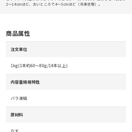
2～14cmほど、太いところで4～5cmほど（冷凍状態）。
商品属性
注文単位
1kg(1本約60～80g/14本以上)
内容量規格特性
バラ凍結
原材料
なす