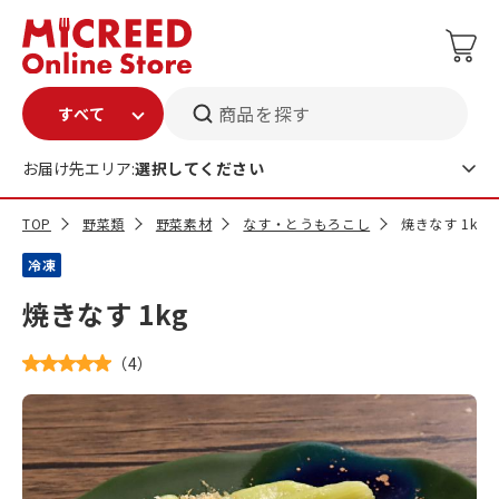
商品を探す
お届け先エリア:
選択してください
TOP
野菜類
野菜素材
なす・とうもろこし
焼きなす 1kg
冷凍
焼きなす 1kg
（
4
）