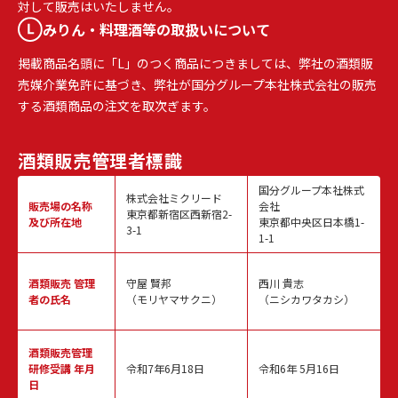
対して販売はいたしません。
みりん・料理酒等の取扱いについて
掲載商品名頭に「L」のつく商品につきましては、弊社の酒類販
売媒介業免許に基づき、弊社が国分グループ本社株式会社の販売
する酒類商品の注文を取次ぎます。
酒類販売
管理者標識
国分グループ本社株式
株式会社ミクリード
販売場の名称
会社
東京都新宿区西新宿2-
及び所在地
東京都中央区日本橋1-
3-1
1-1
酒類販売
管理
守屋 賢邦
西川 貴志
者の氏名
（モリヤマサクニ）
（ニシカワタカシ）
酒類販売管理
研修受講 年月
令和7年6月18日
令和6年 5月16日
日