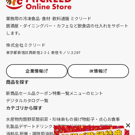
業務用の冷凍食品·食材·飲料通販 ミクリード
居酒屋・ダイニングバー・カフェなど飲食店の仕入れをサポート
します。
株式会社ミクリード
東京都新宿区西新宿2-3-1 新宿モノリス28F
企業情報
IR情報
商品を探す
新商品
セール品
クーポン
特集一覧
メニューのヒント
デジタルカタログ一覧
カテゴリから探す
水産物
肉類
野菜類
前菜・珍味
串もの
揚げ物
餃子・点心
お食事
乳製品
デザート
ドリンク
お酒
調味料
消耗品 卓上・客席用
消耗品 厨房・調理用
消耗品 クレンリネス
生鮮品（配送便限定）