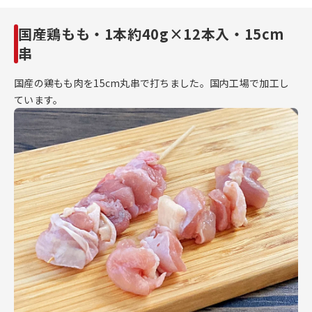
国産鶏もも・1本約40g×12本入・15cm
串
国産の鶏もも肉を15cm丸串で打ちました。国内工場で加工し
ています。