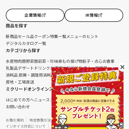
企業情報
IR情報
商品を探す
新商品
セール品
クーポン
特集一覧
メニューのヒント
デジタルカタログ一覧
カテゴリから探す
水産物
肉類
野菜類
前菜・珍味
串もの
揚げ物
餃子・点心
お食事
乳製品
デザート
ドリンク
お酒
調味料
消耗品 卓上・客席用
消耗品 厨房・調理用
消耗品 クレンリネス
生鮮品（配送便限定）
産地・工場直送
ミクリードオンラインストアについて
はじめての方へ
ニュース
コラム
ご利用ガイド
会社概要
お問い合わせ
お取引規約
特定商取引法に基づく表記
個人情報保護方針
インボイス対応について
サイトマップ