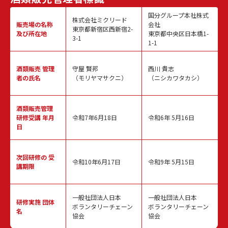
国分グループ本社株式
株式会社ミクリード
販売場の名称
会社
東京都新宿区西新宿2-
及び所在地
東京都中央区日本橋1-
3-1
1-1
酒類販売
管理
守屋 賢邦
西川 貴志
者の氏名
（モリヤマサクニ）
（ニシカワタカシ）
酒類販売管理
研修受講 年月
令和7年6月18日
令和6年 5月16日
日
次回研修の
受
令和10年6月17日
令和9年 5月15日
講期限
一般社団法人日本
一般社団法人日本
研修実施
団体
ボランタリーチェーン
ボランタリーチェーン
名
協会
協会