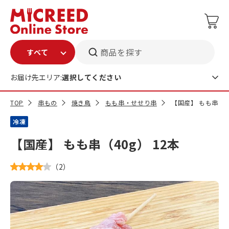
商品を探す
お届け先エリア:
選択してください
TOP
串もの
焼き鳥
もも串・せせり串
【国産】 もも串（40
冷凍
【国産】 もも串（40g） 12本
（
2
）