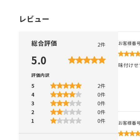
レビュー
総合評価
お客様番
2
件
5.0
味付けせ
評価内訳
5
2
件
4
0
件
3
0
件
2
0
件
1
0
件
お客様番