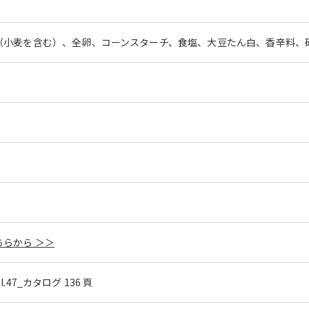
（小麦を含む）、全卵、コーンスターチ、食塩、大豆たん白、香辛料、砂
。
らから ＞＞
ol.47_カタログ 136 頁