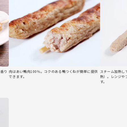
の香り
肉はあい鴨肉100％。コクのある鴨つくねが簡単に提供
スチーム加熱し
できます。
熱）。レンジや
す。