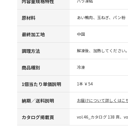
内容量規格特性
バラ凍結
原材料
あい鴨肉、玉ねぎ、パン粉
最終加工地
中国
調理方法
解凍後、加熱してください
商品種別
冷凍
1個当たり単価説明
1本 ￥54
納期／送料説明
お届けについて詳しくはこち
カタログ掲載頁
vol.46_カタログ 138 頁、v