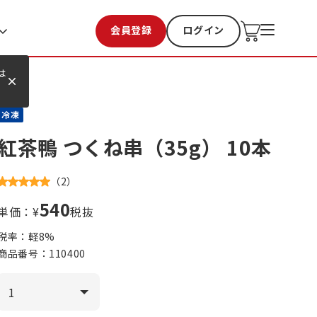
会員登録
ログイン
お気に入り
過去購入
は
冷凍
紅茶鴨 つくね串（35g） 10本
（
2
）
540
単価：¥
税抜
税率：軽
8
%
商品番号：
110400