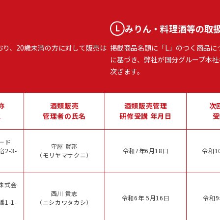
みりん・料理酒等の取
おり、20歳未満の方に対して販売は
掲載商品名頭に「L」のつく商品に
に基づき、弊社が国分グループ本社
次ぎます。
称
酒類販売
酒類販売管理
次
地
管理者の氏名
研修受講 年月日
受
ード
守屋 賢邦
2-3-
令和7年6月18日
令和1
（モリヤマサクニ）
株式会
西川 貴志
令和6年 5月16日
令和9
1-1-
（ニシカワタカシ）