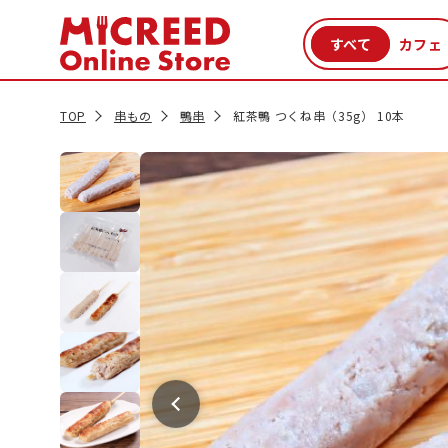
カテゴリから探す
新商品
セール品
クーポン
特集一覧
TOP
串もの
鴨串
紅茶鴨 つくね串（35g） 10本