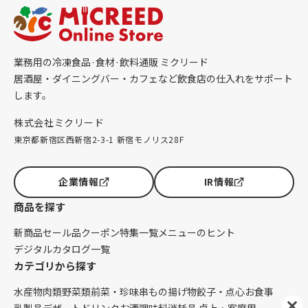
業務用の冷凍食品·食材·飲料通販 ミクリード
居酒屋・ダイニングバー・カフェなど飲食店の仕入れをサポート
します。
株式会社ミクリード
東京都新宿区西新宿2-3-1 新宿モノリス28F
企業情報
IR情報
商品を探す
新商品
セール品
クーポン
特集一覧
メニューのヒント
デジタルカタログ一覧
カテゴリから探す
水産物
肉類
野菜類
前菜・珍味
串もの
揚げ物
餃子・点心
お食事
乳製品
デザート
ドリンク
お酒
調味料
消耗品 卓上・客席用