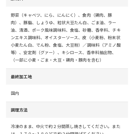
野菜（キャベツ、にら、にんにく）、食肉（鶏肉、豚
肉）、豚脂、しょうゆ、粒状大豆たん白、ごま油、ラー
油、清酒、ポーク風味調味料、食塩、砂糖、香辛料、チキ
ンエキス調味料、オイスターソース、皮（小麦粉、粉末状
小麦たん白、でん粉、食塩、大豆粉）／調味料（アミノ酸
等）、安定剤（グァー）、キシロース、香辛料抽出物、
（一部に小麦・ごま・大豆・鶏肉・豚肉を含む）
最終加工地
国内
調理方法
冷凍のまま、中火で約２分間蒸し焼きしてください。また
は、１７０～１８０℃で約２分間揚げてください。