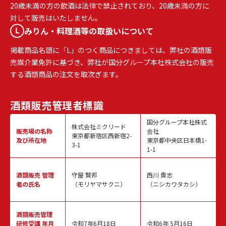
20歳未満の方の飲酒は法律で禁止されており、20歳未満の方に
対して販売はいたしません。
みりん・料理酒等の取扱いについて
掲載商品名頭に「L」のつく商品につきましては、弊社の酒類販
売媒介業免許に基づき、弊社が国分グループ本社株式会社の販売
する酒類商品の注文を取次ぎます。
酒類販売
管理者標識
国分グループ本社株式
株式会社ミクリード
販売場の名称
会社
東京都新宿区西新宿2-
及び所在地
東京都中央区日本橋1-
3-1
1-1
酒類販売
管理
守屋 賢邦
西川 貴志
者の氏名
（モリヤマサクニ）
（ニシカワタカシ）
酒類販売管理
研修受講 年月
令和7年6月18日
令和6年 5月16日