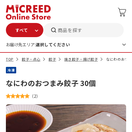
商品を探す
お届け先エリア:
選択してください
TOP
餃子・点心
餃子
焼き餃子・揚げ餃子
なにわのおつま
冷凍
なにわのおつまみ餃子 30個
（
2
）