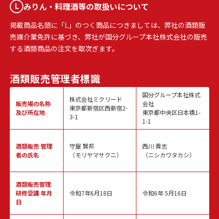
みりん・料理酒等の取扱いについて
掲載商品名頭に「L」のつく商品につきましては、弊社の酒類販
売媒介業免許に基づき、弊社が国分グループ本社株式会社の販売
する酒類商品の注文を取次ぎます。
酒類販売
管理者標識
国分グループ本社株式
株式会社ミクリード
販売場の名称
会社
東京都新宿区西新宿2-
及び所在地
東京都中央区日本橋1-
3-1
1-1
酒類販売
管理
守屋 賢邦
西川 貴志
者の氏名
（モリヤマサクニ）
（ニシカワタカシ）
酒類販売管理
研修受講 年月
令和7年6月18日
令和6年 5月16日
日