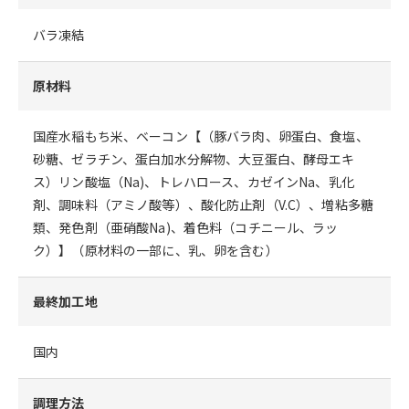
バラ凍結
原材料
国産水稲もち米、ベーコン【（豚バラ肉、卵蛋白、食塩、
砂糖、ゼラチン、蛋白加水分解物、大豆蛋白、酵母エキ
ス）リン酸塩（Na)、トレハロース、カゼインNa、乳化
剤、調味料（アミノ酸等）、酸化防止剤（V.C）、増粘多糖
類、発色剤（亜硝酸Na)、着色料（コチニール、ラッ
ク）】（原材料の一部に、乳、卵を含む）
最終加工地
国内
調理方法