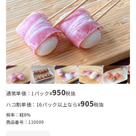
950
通常単価：1パック¥
税抜
905
ハコ割単価：16パック以上なら¥
税抜
税率：軽
8
%
商品番号：
110009