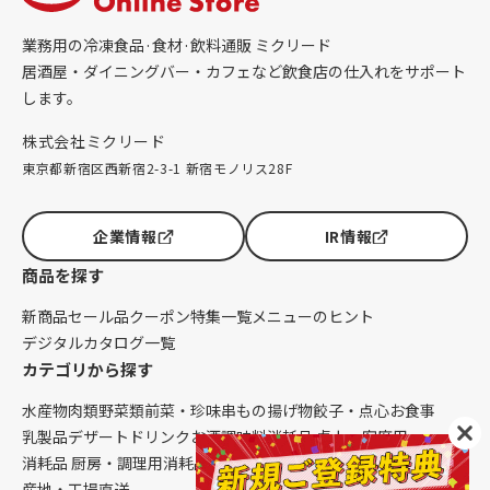
業務用の冷凍食品·食材·飲料通販 ミクリード
居酒屋・ダイニングバー・カフェなど飲食店の仕入れをサポート
します。
株式会社ミクリード
東京都新宿区西新宿2-3-1 新宿モノリス28F
企業情報
IR情報
商品を探す
新商品
セール品
クーポン
特集一覧
メニューのヒント
デジタルカタログ一覧
カテゴリから探す
水産物
肉類
野菜類
前菜・珍味
串もの
揚げ物
餃子・点心
お食事
乳製品
デザート
ドリンク
お酒
調味料
消耗品 卓上・客席用
消耗品 厨房・調理用
消耗品 クレンリネス
生鮮品（配送便限定）
産地・工場直送