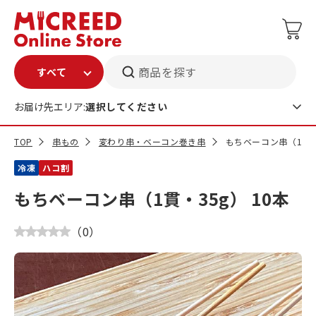
商品を探す
お届け先エリア:
選択してください
TOP
串もの
変わり串・ベーコン巻き串
もちベーコン串（1貫・3
冷凍
ハコ割
もちベーコン串（1貫・35g） 10本
（
0
）