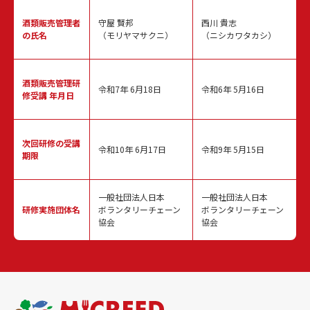
酒類販売
管理者
守屋 賢邦
西川 貴志
の氏名
（モリヤマサクニ）
（ニシカワタカシ）
酒類販売管理
研
令和7年 6月18日
令和6年 5月16日
修受講 年月日
次回研修の
受講
令和10年 6月17日
令和9年 5月15日
期限
一般社団法人日本
一般社団法人日本
研修実施
団体名
ボランタリーチェーン
ボランタリーチェーン
協会
協会