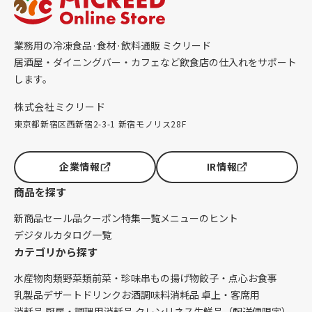
業務用の冷凍食品·食材·飲料通販 ミクリード
居酒屋・ダイニングバー・カフェなど飲食店の仕入れをサポート
します。
株式会社ミクリード
東京都新宿区西新宿2-3-1 新宿モノリス28F
企業情報
IR情報
商品を探す
新商品
セール品
クーポン
特集一覧
メニューのヒント
デジタルカタログ一覧
カテゴリから探す
水産物
肉類
野菜類
前菜・珍味
串もの
揚げ物
餃子・点心
お食事
乳製品
デザート
ドリンク
お酒
調味料
消耗品 卓上・客席用
消耗品 厨房・調理用
消耗品 クレンリネス
生鮮品（配送便限定）