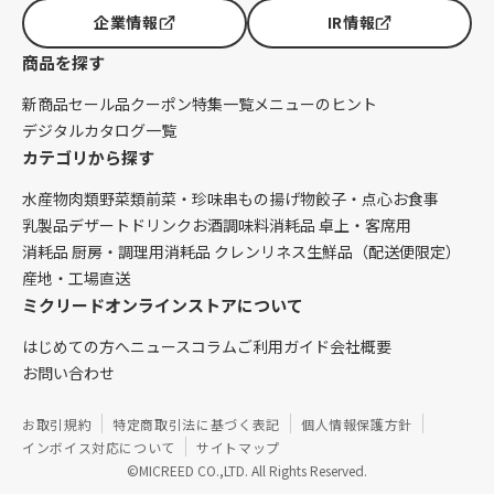
企業情報
IR情報
商品を探す
新商品
セール品
クーポン
特集一覧
メニューのヒント
デジタルカタログ一覧
カテゴリから探す
水産物
肉類
野菜類
前菜・珍味
串もの
揚げ物
餃子・点心
お食事
乳製品
デザート
ドリンク
お酒
調味料
消耗品 卓上・客席用
消耗品 厨房・調理用
消耗品 クレンリネス
生鮮品（配送便限定）
産地・工場直送
ミクリードオンラインストアについて
はじめての方へ
ニュース
コラム
ご利用ガイド
会社概要
お問い合わせ
お取引規約
特定商取引法に基づく表記
個人情報保護方針
インボイス対応について
サイトマップ
©MICREED CO.,LTD. All Rights Reserved.