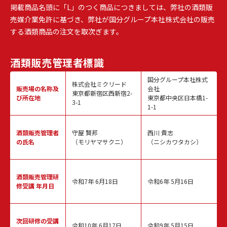
掲載商品名頭に「L」のつく商品につきましては、弊社の酒類販
売媒介業免許に基づき、弊社が国分グループ本社株式会社の販売
する酒類商品の注文を取次ぎます。
酒類販売
管理者標識
国分グループ本社株式
株式会社ミクリード
販売場の名称
及
会社
東京都新宿区西新宿2-
び所在地
東京都中央区日本橋1-
3-1
1-1
酒類販売
管理者
守屋 賢邦
西川 貴志
の氏名
（モリヤマサクニ）
（ニシカワタカシ）
酒類販売管理
研
令和7年 6月18日
令和6年 5月16日
修受講 年月日
次回研修の
受講
令和10年 6月17日
令和9年 5月15日