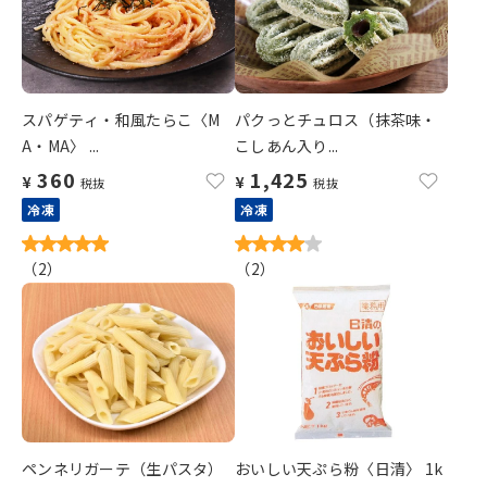
スパゲティ・和風たらこ〈M
パクっとチュロス（抹茶味・
A・MA〉 ...
こしあん入り...
360
1,425
¥
¥
税抜
税抜
冷凍
冷凍
（
2
）
（
2
）
ペンネリガーテ（生パスタ）
おいしい天ぷら粉〈日清〉 1k