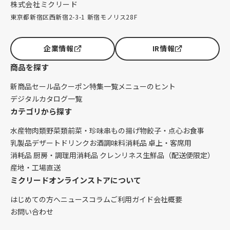
株式会社ミクリード
東京都新宿区西新宿2-3-1 新宿モノリス28F
企業情報
IR情報
商品を探す
新商品
セール品
クーポン
特集一覧
メニューのヒント
デジタルカタログ一覧
カテゴリから探す
水産物
肉類
野菜類
前菜・珍味
串もの
揚げ物
餃子・点心
お食事
乳製品
デザート
ドリンク
お酒
調味料
消耗品 卓上・客席用
消耗品 厨房・調理用
消耗品 クレンリネス
生鮮品（配送便限定）
産地・工場直送
ミクリードオンラインストアについて
はじめての方へ
ニュース
コラム
ご利用ガイド
会社概要
お問い合わせ