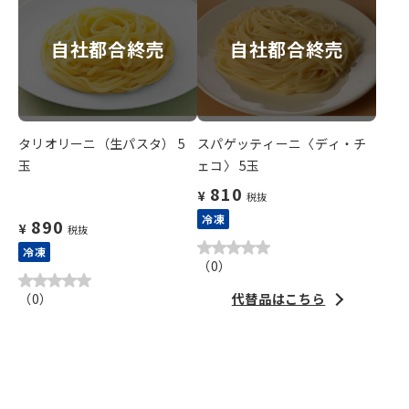
自社都合終売
自社都合終売
タリオリーニ（生パスタ） 5
スパゲッティーニ〈ディ・チ
玉
ェコ〉 5玉
810
¥
税抜
冷凍
890
¥
税抜
冷凍
（
0
）
（
0
）
代替品はこちら