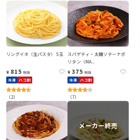
リングイネ（生パスタ） 5玉
スパゲティ・太麺ソテーナポ
リタン〈MA...
815
375
¥
¥
税抜
税抜
冷凍
ハコ割
冷凍
ハコ割
（
2
）
（
7
）
メーカー終売