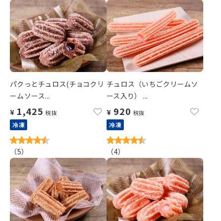
パクっとチュロス(チョコクリ
チュロス（いちごクリームソ
ームソース...
ース入り） ...
1,425
920
¥
¥
税抜
税抜
冷凍
冷凍
（
5
）
（
4
）