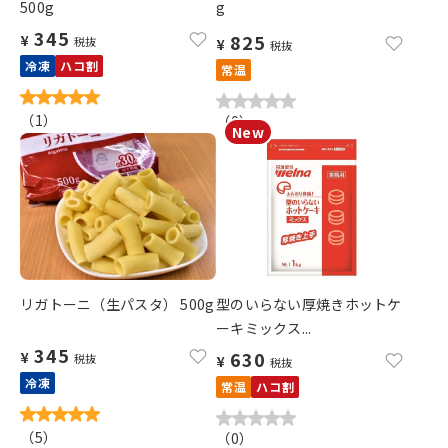
500g
g
345
825
¥
税抜
¥
税抜
冷凍
ハコ割
常温
（
1
）
（
0
）
リガトーニ（生パスタ） 500g
型のいらない厚焼きホットケ
ーキミックス...
345
630
¥
税抜
¥
税抜
冷凍
常温
ハコ割
（
5
）
（
0
）