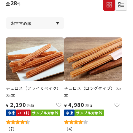
28
全
件
チュロス（フライ＆ベイク）
チュロス（ロングタイプ） 25
25本
本
2,190
4,980
¥
¥
税抜
税抜
冷凍
ハコ割
サンプル対象外
冷凍
サンプル対象外
（
7
）
（
4
）