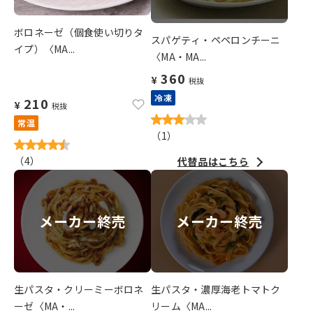
ボロネーゼ（個食使い切りタ
スパゲティ・ペペロンチーニ
イプ）〈MA...
〈MA・MA...
360
¥
税抜
冷凍
210
¥
税抜
常温
（
1
）
（
4
）
代替品はこちら
メーカー終売
メーカー終売
生パスタ・クリーミーボロネ
生パスタ・濃厚海老トマトク
ーゼ〈MA・...
リーム〈MA...