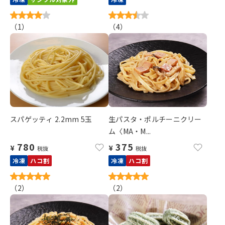
（
1
）
（
4
）
スパゲッティ 2.2mm 5玉
生パスタ・ポルチーニクリー
ム〈MA・M...
780
375
¥
¥
税抜
税抜
冷凍
ハコ割
冷凍
ハコ割
（
2
）
（
2
）