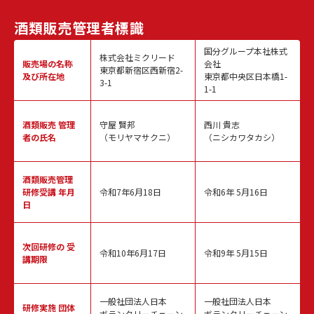
酒類販売
管理者標識
国分グループ本社株式
株式会社ミクリード
販売場の名称
会社
東京都新宿区西新宿2-
及び所在地
東京都中央区日本橋1-
3-1
1-1
酒類販売
管理
守屋 賢邦
西川 貴志
者の氏名
（モリヤマサクニ）
（ニシカワタカシ）
酒類販売管理
研修受講 年月
令和7年6月18日
令和6年 5月16日
日
次回研修の
受
令和10年6月17日
令和9年 5月15日
講期限
一般社団法人日本
一般社団法人日本
研修実施
団体
ボランタリーチェーン
ボランタリーチェーン