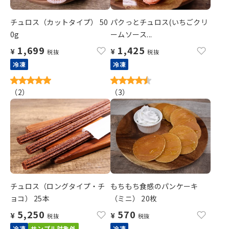
チュロス（カットタイプ） 50
パクっとチュロス(いちごクリ
0g
ームソース...
1,699
1,425
¥
¥
税抜
税抜
冷凍
冷凍
（
2
）
（
3
）
チュロス（ロングタイプ・チ
もちもち食感のパンケーキ
ョコ） 25本
（ミニ） 20枚
5,250
570
¥
¥
税抜
税抜
冷凍
サンプル対象外
冷凍