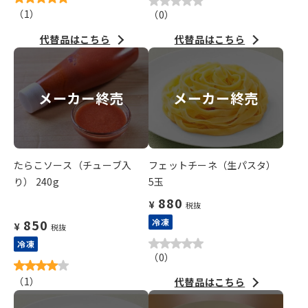
（
1
）
（
0
）
代替品はこちら
代替品はこちら
メーカー終売
メーカー終売
たらこソース（チューブ入
フェットチーネ（生パスタ）
り） 240g
5玉
880
¥
税抜
850
冷凍
¥
税抜
冷凍
（
0
）
（
1
）
代替品はこちら