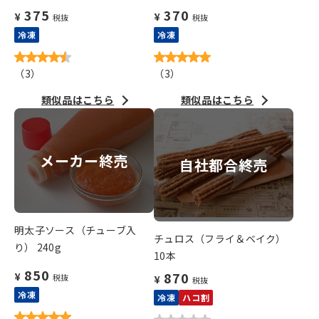
375
370
¥
¥
税抜
税抜
冷凍
冷凍
（
3
）
（
3
）
類似品はこちら
類似品はこちら
メーカー終売
自社都合終売
明太子ソース（チューブ入
チュロス（フライ＆ベイク）
り） 240g
10本
850
870
¥
税抜
¥
税抜
冷凍
冷凍
ハコ割